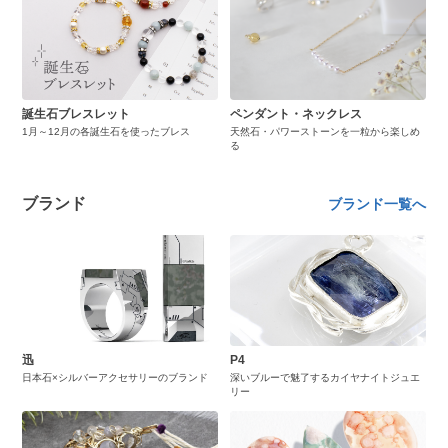
誕生石ブレスレット
ペンダント・ネックレス
1月～12月の各誕生石を使ったブレス
天然石・パワーストーンを一粒から楽しめ
る
ブランド
ブランド一覧へ
迅
P4
日本石×シルバーアクセサリーのブランド
深いブルーで魅了するカイヤナイトジュエ
リー