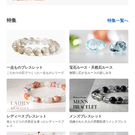
特集
特集一覧へ
一点ものブレスレット
宝石ルース・天然石ルース
こだわりの石でつくった一点ものシリーズ
無限に広がるルースの楽しみ方
レディースブレスレット
メンズブレスレット
色とりどりの天然石を使ったレディースブ
洗練された大人の雰囲気漂うメンズブレス
レス