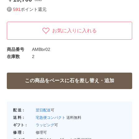
591
ポイント還元
お気に入りに入れる
商品番号
AMBbr02
在庫数
2
配 送：
翌日配送
可
送 料：
宅急便コンパクト
送料無料
ギフト：
ラッピング
可
修 理：
修理可