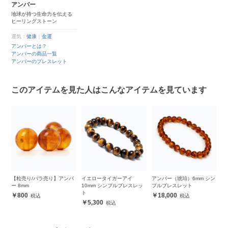
アンバー
地球が持つ生命力を伝える
ヒーリングストーン
運気：
健康
｜
金運
アンバーとは？
アンバーの商品一覧
アンバーのブレスレット
このアイテムを見た人はこんなアイテムを見ています
バ
【粒売り/バラ売り】アンバ
イエロータイガーアイ
アンバー（琥珀）6mm シン
【
ー 8mm
10mm シンプルブレスレッ
プルブレスレット
然
ト
ッ
800
18,000
5,300