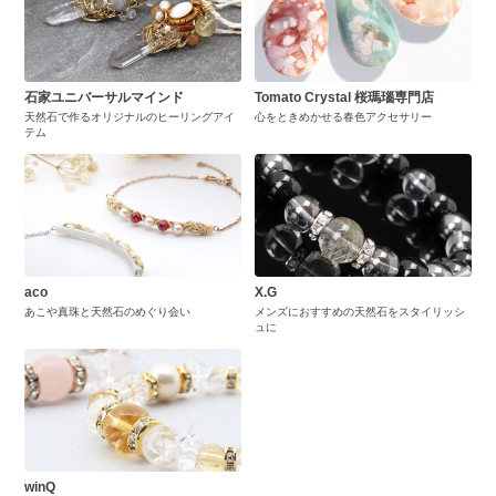
石家ユニバーサルマインド
Tomato Crystal 桜瑪瑙専門店
天然石で作るオリジナルのヒーリングアイ
心をときめかせる春色アクセサリー
テム
aco
X.G
あこや真珠と天然石のめぐり会い
メンズにおすすめの天然石をスタイリッシ
ュに
winQ