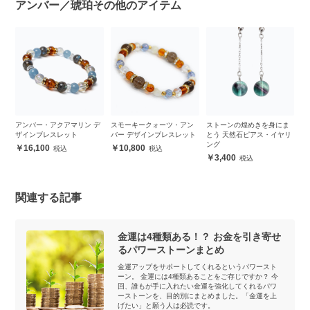
アンバー／琥珀その他のアイテム
デ
アンバー・アクアマリン デ
スモーキークォーツ・アン
ストーンの煌めきを身にま
貝
ザインブレスレット
バー デザインブレスレット
とう 天然石ピアス・イヤリ
ピ
ング
16,100
10,800
3,400
関連する記事
金運は4種類ある！？ お金を引き寄せ
るパワーストーンまとめ
金運アップをサポートしてくれるというパワースト
ーン。 金運には4種類あることをご存じですか？ 今
回、誰もが手に入れたい金運を強化してくれるパワ
ーストーンを、目的別にまとめました。「金運を上
げたい」と願う人は必読です。