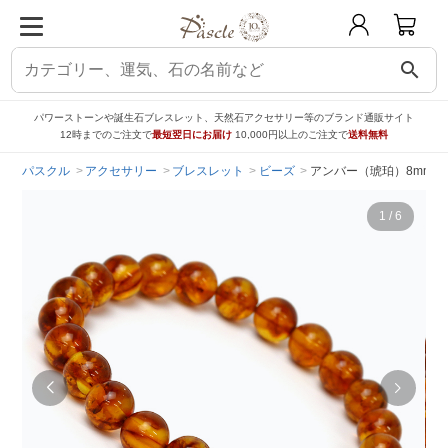
search
パワーストーンや誕生石ブレスレット、天然石アクセサリー等のブランド通販サイト
12時までのご注文で
最短翌日にお届け
10,000円以上のご注文で
送料無料
パスクル
アクセサリー
ブレスレット
ビーズ
アンバー（琥珀）8mm 
1
/
6