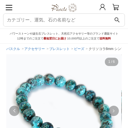
search
パワーストーンや誕生石ブレスレット、天然石アクセサリー等のブランド通販サイト
12時までのご注文で
最短翌日にお届け
10,000円以上のご注文で
送料無料
パスクル
アクセサリー
ブレスレット
ビーズ
クリソコラ8mm シンプ
1
/
6