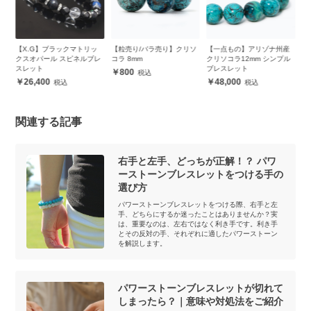
ー
【X.G】ブラックマトリッ
【粒売り/バラ売り】クリソ
【一点もの】アリゾナ州産
ッ
クスオパール スピネルブレ
コラ 8mm
クリソコラ12mm シンプル
スレット
ブレスレット
800
26,400
48,000
関連する記事
右手と左手、どっちが正解！？ パワ
ーストーンブレスレットをつける手の
選び方
パワーストーンブレスレットをつける際、右手と左
手、どちらにするか迷ったことはありませんか？実
は、重要なのは、左右ではなく利き手です。利き手
とその反対の手、それぞれに適したパワーストーン
を解説します。
パワーストーンブレスレットが切れて
しまったら？｜意味や対処法をご紹介