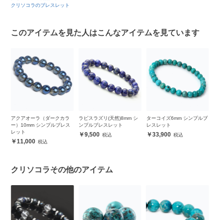
クリソコラのブレスレット
このアイテムを見た人はこんなアイテムを見ています
産
アクアオーラ（ダークカラ
ラピスラズリ(天然)8mm シ
ターコイズ6mm シンプルブ
【
ル
ー）10mm シンプルブレス
ンプルブレスレット
レスレット
コ
レット
9,500
33,900
11,000
クリソコラその他のアイテム