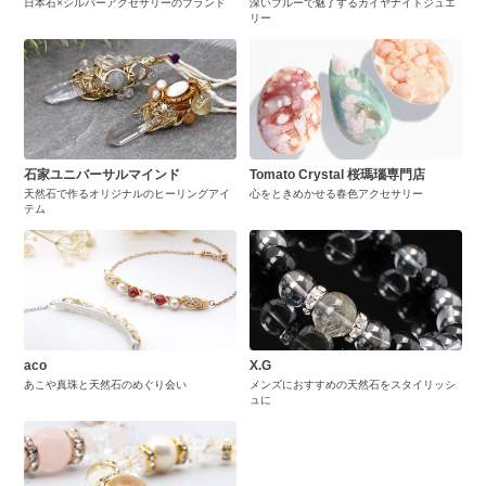
日本石×シルバーアクセサリーのブランド
深いブルーで魅了するカイヤナイトジュエ
リー
石家ユニバーサルマインド
Tomato Crystal 桜瑪瑙専門店
天然石で作るオリジナルのヒーリングアイ
心をときめかせる春色アクセサリー
テム
aco
X.G
あこや真珠と天然石のめぐり会い
メンズにおすすめの天然石をスタイリッシ
ュに