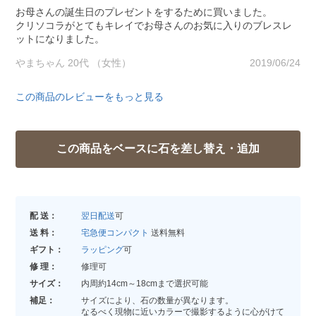
お母さんの誕生日のプレゼントをするために買いました。
クリソコラがとてもキレイでお母さんのお気に入りのブレスレ
ットになりました。
やまちゃん 20代 （女性）
2019/06/24
この商品のレビューをもっと見る
配 送：
翌日配送
可
送 料：
宅急便コンパクト
送料無料
ギフト：
ラッピング
可
修 理：
修理可
サイズ：
内周約14cm～18cmまで選択可能
補足：
サイズにより、石の数量が異なります。
なるべく現物に近いカラーで撮影するように心がけて