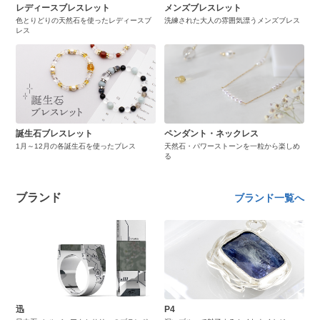
レディースブレスレット
メンズブレスレット
色とりどりの天然石を使ったレディースブ
洗練された大人の雰囲気漂うメンズブレス
レス
誕生石ブレスレット
ペンダント・ネックレス
1月～12月の各誕生石を使ったブレス
天然石・パワーストーンを一粒から楽しめ
る
ブランド
ブランド一覧へ
迅
P4