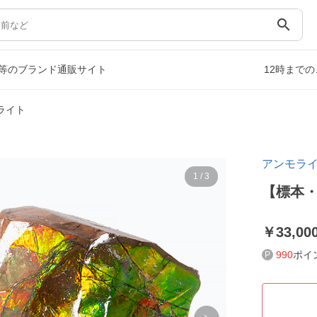
search
等のブランド通販サイト
12時まで
ライト
アンモラ
1
/
3
【標本
33,00
990
ポイ