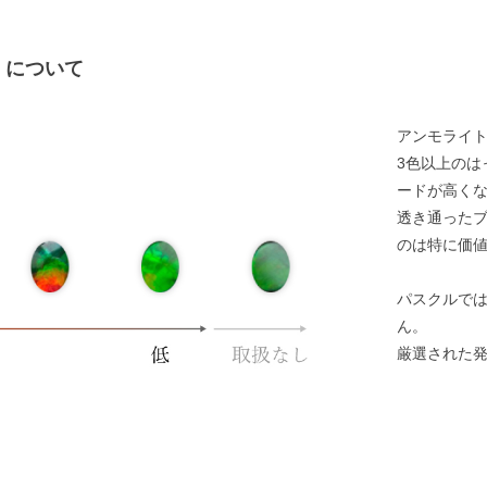
）について
アンモライ
3色以上のは
ードが高く
透き通った
のは特に価
パスクルで
ん。
厳選された