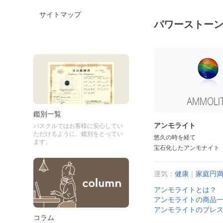
サイトマップ
パワーストー
鑑別一覧
アンモライト
パスクルではお客様に安心してい
ただけるように、鑑別をとってい
悠久の時を経て
ます。
宝石化したアンモナイト
運気：
健康
｜
家庭円
アンモライトとは？
アンモライトの商品
アンモライトのブレ
コラム