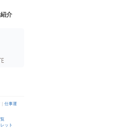
ン紹介
満
｜
仕事運
一覧
スレット