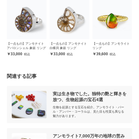
ト
【一点もの】アンモナイト
【一点もの】アンモナイト
【一点もの】アンモライト
【
アバロンシェル 象嵌 リング
白蝶貝 象嵌 リング
リング
ア
ダ
33,000
33,000
39,600
関連する記事
実は生き物でした。独特の艶と輝きを
放つ、生物起源の宝石4選
生物を起源とする宝石を紹介。アンモライト・パー
ル・アンバー・コーラルは、見た目も性質も異なる
魅力があります。
アンモライト7,000万年の地球の営み