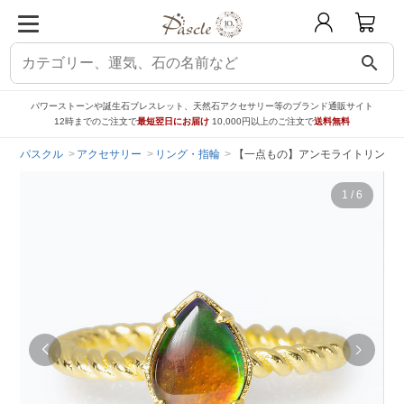
search
パワーストーンや誕生石ブレスレット、天然石アクセサリー等のブランド通販サイト
12時までのご注文で
最短翌日にお届け
10,000円以上のご注文で
送料無料
パスクル
アクセサリー
リング・指輪
【一点もの】アンモライトリング
1
/
6