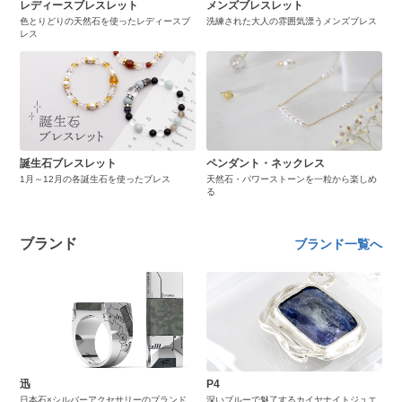
レディースブレスレット
メンズブレスレット
色とりどりの天然石を使ったレディースブ
洗練された大人の雰囲気漂うメンズブレス
レス
誕生石ブレスレット
ペンダント・ネックレス
1月～12月の各誕生石を使ったブレス
天然石・パワーストーンを一粒から楽しめ
る
ブランド
ブランド一覧へ
迅
P4
日本石×シルバーアクセサリーのブランド
深いブルーで魅了するカイヤナイトジュエ