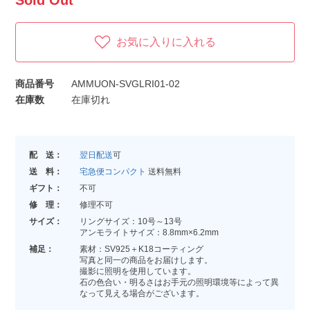
Sold Out
お気に入りに入れる
商品番号
AMMUON-SVGLRI01-02
在庫数
在庫切れ
配 送：
翌日配送
可
送 料：
宅急便コンパクト
送料無料
ギフト：
不可
修 理：
修理不可
サイズ：
リングサイズ：10号～13号
アンモライトサイズ：8.8mm×6.2mm
補足：
素材：SV925＋K18コーティング
写真と同一の商品をお届けします。
撮影に照明を使用しています。
石の色合い・明るさはお手元の照明環境等によって異
なって見える場合がございます。