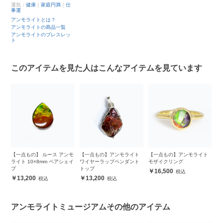
運気：
健康
｜
家庭円満
｜
仕
事運
アンモライトとは？
アンモライトの商品一覧
アンモライトのブレスレッ
ト
このアイテムを見た人はこんなアイテムを見ています
ト
【一点もの】 ルース アンモ
【一点もの】アンモライト
【一点もの】アンモライト
【
ン
ライト 10×8mm ペアシェイ
ワイヤーラップペンダント
モザイクリング
モ
プ
トップ
16,500
13,200
13,200
アンモライトミュージアムその他のアイテム