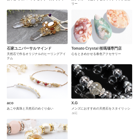
リー
石家ユニバーサルマインド
Tomato Crystal 桜瑪瑙専門店
天然石で作るオリジナルのヒーリングアイ
心をときめかせる春色アクセサリー
テム
aco
X.G
あこや真珠と天然石のめぐり会い
メンズにおすすめの天然石をスタイリッシ
ュに