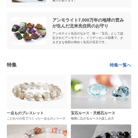
魅力があります。
アンモライト7,000万年の地球の営み
が生んだ北米先住民のお守り
アンモナイト化石のなかで、唯一「宝石」として認
定されたアンモライト。イリデッセンス効果で、さ
まざまな色彩が煌めく化石の宝石です。
特集
特集一覧へ
一点ものブレスレット
宝石ルース・天然石ルース
こだわりの石でつくった一点ものシリーズ
無限に広がるルースの楽しみ方