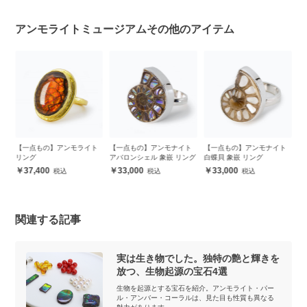
アンモライトミュージアムその他のアイテム
ト
【一点もの】アンモナイト
【一点もの】アンモナイト
【一点もの】アンモライト
【
アバロンシェル 象嵌 リング
白蝶貝 象嵌 リング
リング
ア
ダ
33,000
33,000
39,600
関連する記事
実は生き物でした。独特の艶と輝きを
放つ、生物起源の宝石4選
生物を起源とする宝石を紹介。アンモライト・パー
ル・アンバー・コーラルは、見た目も性質も異なる