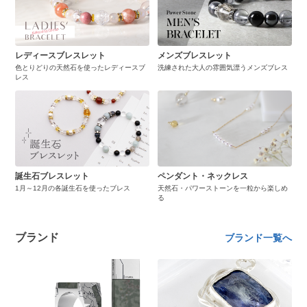
レディースブレスレット
メンズブレスレット
色とりどりの天然石を使ったレディースブ
洗練された大人の雰囲気漂うメンズブレス
レス
誕生石ブレスレット
ペンダント・ネックレス
1月～12月の各誕生石を使ったブレス
天然石・パワーストーンを一粒から楽しめ
る
ブランド
ブランド一覧へ