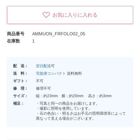
お気に入りに入れる
商品番号
AMMUON_FRFOLO02_05
在庫数
1
配 送：
翌日配送
可
送 料：
宅急便コンパクト
送料無料
ギフト：
不可
修 理：
修理不可
サイズ：
縦：約23mm 横：約20mm 高さ：約3mm
補足：
・写真と同一の商品をお届けします。
・撮影に照明を使用しています。
・石の色合い・明るさはお手元の照明環境等によって
異なって見える場合がございます。