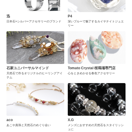
迅
P4
日本石×シルバーアクセサリーのブランド
深いブルーで魅了するカイヤナイトジュエ
リー
石家ユニバーサルマインド
Tomato Crystal 桜瑪瑙専門店
天然石で作るオリジナルのヒーリングアイ
心をときめかせる春色アクセサリー
テム
aco
X.G
あこや真珠と天然石のめぐり会い
メンズにおすすめの天然石をスタイリッシ
ュに