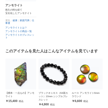
アンモライト
悠久の時を経て
宝石化したアンモナイト
運気：
健康
｜
家庭円満
｜
仕
事運
アンモライトとは？
アンモライトの商品一覧
アンモライトのブレスレッ
ト
このアイテムを見た人はこんなアイテムを見ています
モ
ブラックオニキス（64面カ
ルース アンモライト6mm
【一点もの】ルース アンモ
【
ット）10mm シンプルブレ
ラウンド
ライト フリーフォーム
ラ
スレット
6,600
19,800
4,900