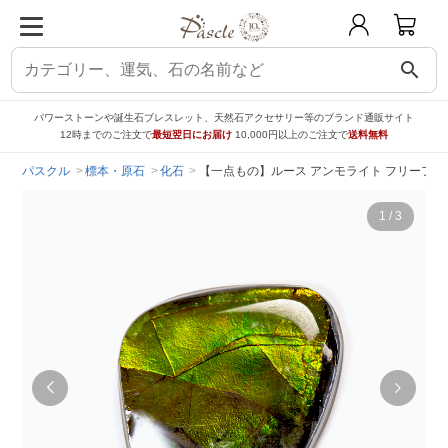
search
パワーストーンや誕生石ブレスレット、天然石アクセサリー等のブランド通販サイト
12時までのご注文で
最短翌日にお届け
10,000円以上のご注文で
送料無料
パスクル
標本・原石
化石
【一点もの】ルース アンモライト フリーフォ
1
/
3