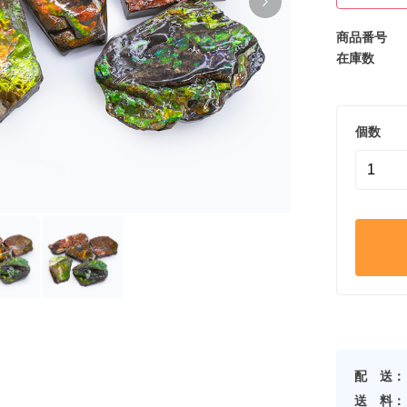
商品番号
在庫数
個数
配 送：
送 料：