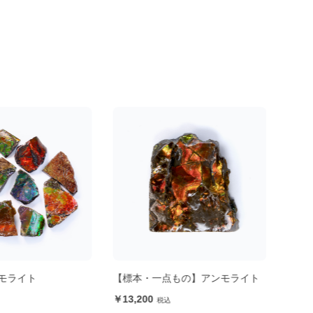
モライト
【標本・一点もの】アンモライト
ルー
ム
13,200
9,9