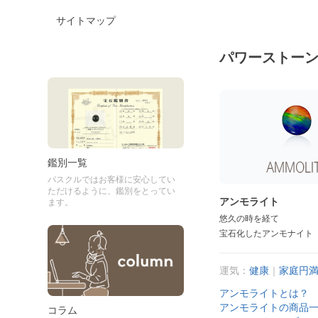
サイトマップ
パワーストー
鑑別一覧
パスクルではお客様に安心してい
ただけるように、鑑別をとってい
アンモライト
ます。
悠久の時を経て
宝石化したアンモナイト
運気：
健康
｜
家庭円
アンモライトとは？
アンモライトの商品
コラム