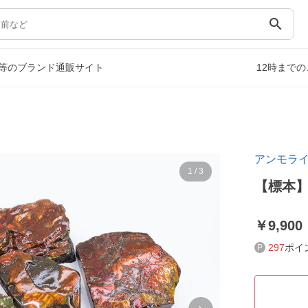
search
等のブランド通販サイト
12時まで
アンモラ
1
/
3
【標本
9,900
297
ポイ