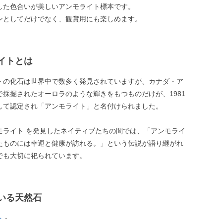
した色合いが美しいアンモライト標本です。
ンとしてだけでなく、観賞用にも楽しめます。
イトとは
トの化石は世界中で数多く発見されていますが、カナダ・ア
で採掘されたオーロラのような輝きをもつものだけが、1981
して認定され「アンモライト」と名付けられました。
モライト を発見したネイティブたちの間では、「アンモライ
たものには幸運と健康が訪れる。」という伝説が語り継がれ
でも大切に祀られています。
いる天然石
ト
-