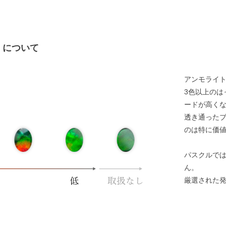
）について
アンモライ
3色以上のは
ードが高く
透き通った
のは特に価
パスクルで
ん。
厳選された