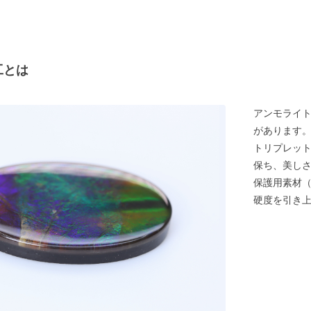
工とは
アンモライ
があります
トリプレッ
保ち、美し
保護用素材
硬度を引き