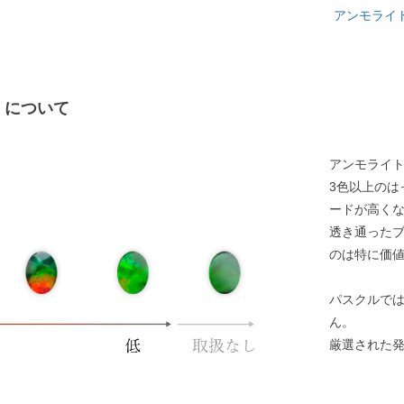
アンモライ
）について
アンモライ
3色以上のは
ードが高く
透き通った
のは特に価
パスクルで
ん。
厳選された