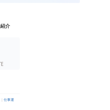
ン紹介
満
｜
仕事運