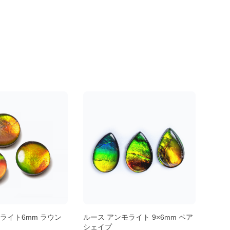
ライト6mm ラウン
ルース アンモライト 9×6mm ペア
ルース
シェイプ
アシ