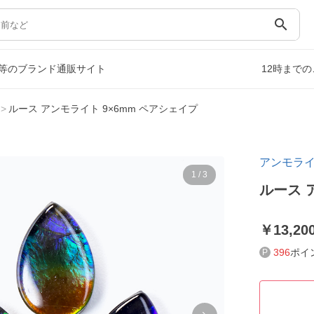
search
等のブランド通販サイト
12時まで
ルース アンモライト 9×6mm ペアシェイプ
アンモラ
1
/
3
ルース 
13,20
396
ポイ