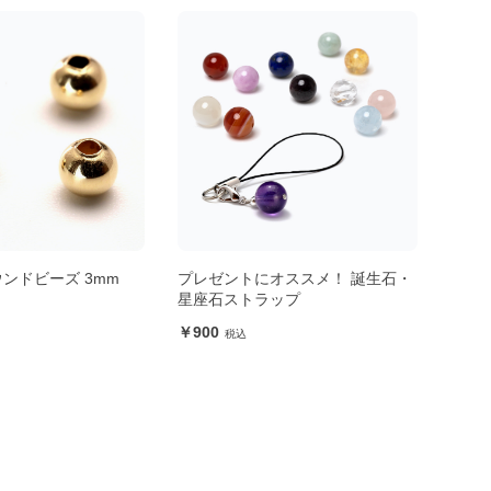
オススメ！ 誕生石・
14KGF製 9ピン（1個単位） 線径
【制
ップ
0.5mm 長さ38mm
プ3
400
1,8