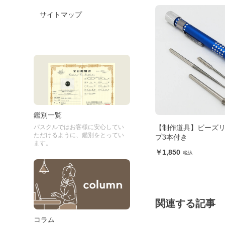
サイトマップ
鑑別一覧
パスクルではお客様に安心してい
線径
【制作道具】ビーズリーマー チッ
14KGF製 バチカン
ただけるように、鑑別をとってい
プ3本付き
400
ます。
1,850
関連する記事
コラム