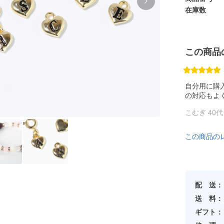
在庫数
この商品
自分用に購
の対応もよ
こむぎ 40
この商品の
配 送：
送 料：
ギフト：