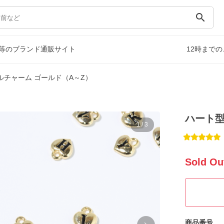
search
等のブランド通販サイト
12時まで
ルチャーム ゴールド（A～Z）
ハート型
1
/
3
Sold Ou
商品番号