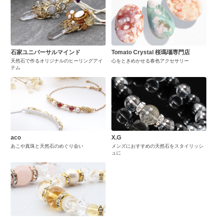
石家ユニバーサルマインド
Tomato Crystal 桜瑪瑙専門店
天然石で作るオリジナルのヒーリングアイ
心をときめかせる春色アクセサリー
テム
aco
X.G
あこや真珠と天然石のめぐり会い
メンズにおすすめの天然石をスタイリッシ
ュに