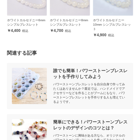
m
ホワイトカルセドニー8mm
ホワイトカルセドニー
ホワイトカルセドニー（64
ホ
シンプルブレスレット
10mm シンプルブレスレッ
面カット) 8mm シンプルブ
面
ト
レスレット
レ
4,700
4,900
4,700
関連する記事
誰でも簡単！パワーストーンブレスレ
ットを手作りしてみよう
パワーストーンブレスレットを自分自身で作ってみ
たくはありませんか？最近では、ハンドメイドでア
クセサリーなどを作ることがブームにもなり、パワ
ーストーンブレスレットを手作りする人も増えてい
るようです。
簡単にできる！パワーストーンブレス
レットのデザインのコツとは？
パワーストーンに興味がある方なら、オリジナルの
パワーストーンブレスレットを作ってみたいという