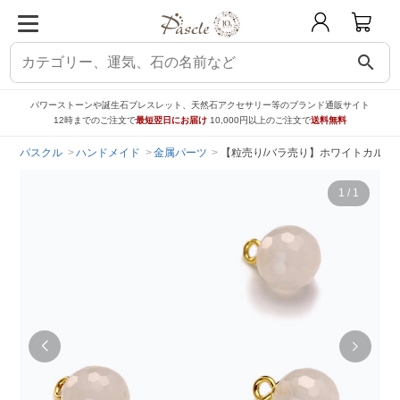
search
パワーストーンや誕生石ブレスレット、天然石アクセサリー等のブランド通販サイト
12時までのご注文で
最短翌日にお届け
10,000円以上のご注文で
送料無料
パスクル
ハンドメイド
金属パーツ
【粒売り/バラ売り】ホワイトカルセ
1
/
1