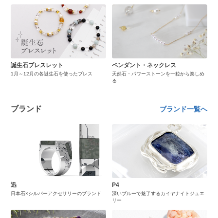
誕生石ブレスレット
ペンダント・ネックレス
1月～12月の各誕生石を使ったブレス
天然石・パワーストーンを一粒から楽しめ
る
ブランド
ブランド一覧へ
迅
P4
日本石×シルバーアクセサリーのブランド
深いブルーで魅了するカイヤナイトジュエ
リー