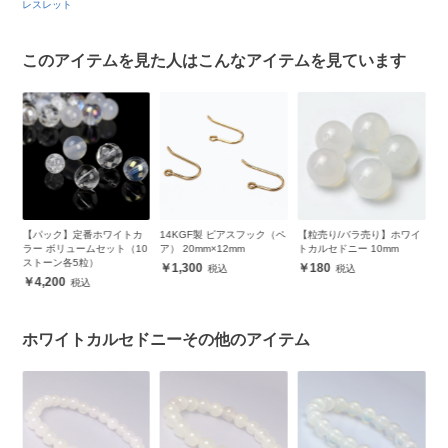
レスレット
このアイテムを見た人はこんなアイテムを見ています
カ
14KGF製 ピアスフック（ペ
【粒売り/バラ売り】ホワイ
ロンデル 4.8mm（平型・シ
【
10
ア） 20mm×12mm
トカルセドニー 10mm
ルバー）
ル
1,300
180
190
ホワイトカルセドニーその他のアイテム