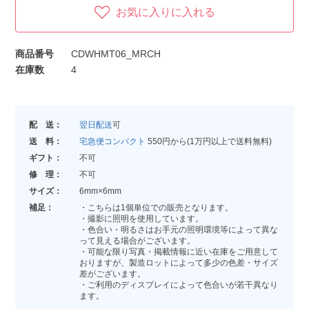
お気に入りに入れる
商品番号
CDWHMT06_MRCH
在庫数
4
配 送：
翌日配送
可
送 料：
宅急便コンパクト
550円から(1万円以上で送料無料)
ギフト：
不可
修 理：
不可
サイズ：
6mm×6mm
補足：
・こちらは1個単位での販売となります。
・撮影に照明を使用しています。
・色合い・明るさはお手元の照明環境等によって異な
って見える場合がございます。
・可能な限り写真・掲載情報に近い在庫をご用意して
おりますが、製造ロットによって多少の色差・サイズ
差がございます。
・ご利用のディスプレイによって色合いが若干異なり
ます。