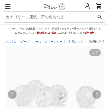
search
パワーストーンや誕生石ブレスレット、天然石アクセサリー等のブランド通販サイト
12時までのご注文で
最短翌日にお届け
10,000円以上のご注文で
送料無料
パスクル
ビーズ・ルース
ストーンビーズ
特殊カット
【粒売り/バラ売
1
/
3