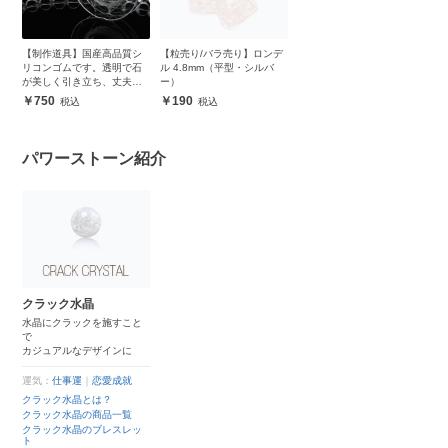
【制作道具】国産高品質シ
【粒売り/バラ売り】ロンデ
リコンゴムです。透明で石
ル 4.8mm（平型・シルバ
が美しく引き立ち、丈夫で
ー）
安心
750
190
パワーストーン紹介
クラック水晶
水晶にクラックを施すこと
で
カジュアルなデザインに
運気：
仕事運
｜
恋愛成就
クラック水晶とは？
クラック水晶の商品一覧
クラック水晶のブレスレッ
ト