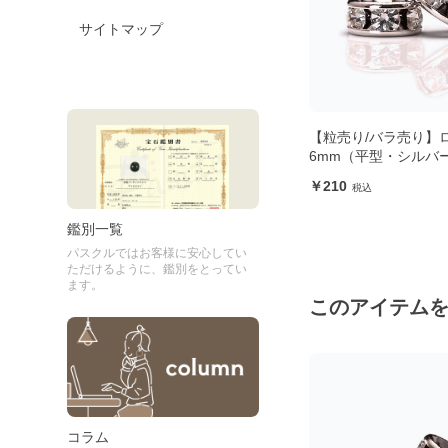
サイトマップ
【粒売り/バラ売り】
6mm（平型・シルバ
210
鑑別一覧
パスクルではお客様に安心してい
ただけるように、鑑別をとってい
ます。
このアイテム
コラム