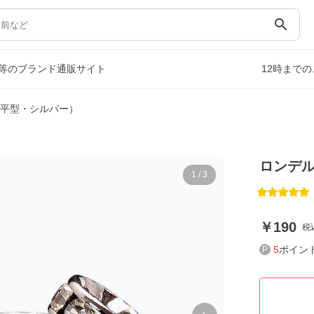
search
等のブランド通販サイト
12時まで
m（平型・シルバー）
ロンデル
1
/
3
190
税
5
ポイン