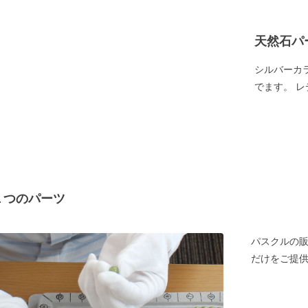
天然石パ
シルバーカ
でます。 
１つのパーツ
パスクルの
だけをご提