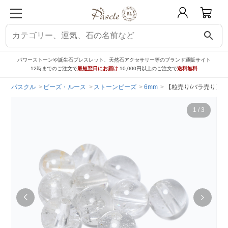
search
パワーストーンや誕生石ブレスレット、天然石アクセサリー等のブランド通販サイト
12時までのご注文で
最短翌日にお届け
10,000円以上のご注文で
送料無料
パスクル
ビーズ・ルース
ストーンビーズ
6mm
【粒売り/バラ売り】
1
/
3