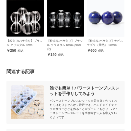
マ
【粒売り/バラ売り】ブラジ
【粒売り/バラ売り】ブラジ
【粒売り/バラ売り】ラピス
【
ル クリスタル 8mm
ル クリスタル 6mm (2mm
ラズリ（天然） 10mm
ク
穴)
250
600
140
関連する記事
誰でも簡単！パワーストーンブレスレ
ットを手作りしてみよう
パワーストーンブレスレットを自分自身で作ってみ
たくはありませんか？最近では、ハンドメイドでア
クセサリーなどを作ることがブームにもなり、パワ
ーストーンブレスレットを手作りする人も増えてい
るようです。