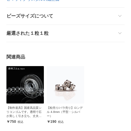
ビーズサイズについて
厳選された１粒１粒
関連商品
【制作道具】国産高品質シ
【粒売り/バラ売り】ロンデ
リコンゴムです。透明で石
ル 4.8mm（平型・シルバ
が美しく引き立ち、丈夫で
ー）
安心
750
190