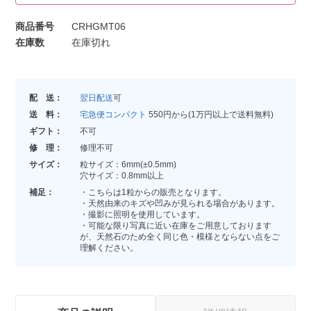
商品番号
CRHGMT06
在庫数
在庫切れ
配 送：
翌日配送
可
送 料：
宅急便コンパクト
550円から(1万円以上で送料無料)
ギフト：
不可
修 理：
修理不可
サイズ：
粒サイズ：6mm(±0.5mm)
穴サイズ：0.8mm以上
補足：
・こちらは1粒からの販売となります。
・天然由来のキズや凹みが見られる場合があります。
・撮影に照明を使用しています。
・可能な限り写真に近い在庫をご用意しております
が、天然石のため全く同じ色・模様とならない点をご
理解ください。