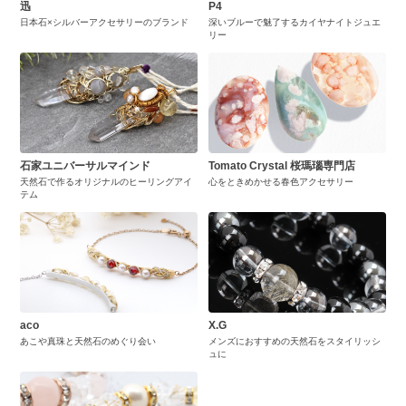
迅
P4
日本石×シルバーアクセサリーのブランド
深いブルーで魅了するカイヤナイトジュエ
リー
石家ユニバーサルマインド
Tomato Crystal 桜瑪瑙専門店
天然石で作るオリジナルのヒーリングアイ
心をときめかせる春色アクセサリー
テム
aco
X.G
あこや真珠と天然石のめぐり会い
メンズにおすすめの天然石をスタイリッシ
ュに