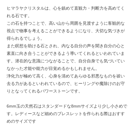
ヒマラヤクリスタルは、心を鎮めて直観力・判断力を高めてく
れる石です。
この石を持つことで、高い山から周囲を見渡すように客観的な
視点で物事を考えることができるようになり、大切な気づきが
得られるでしょう。
また瞑想を助ける石とされ、内なる自分の声を聞き自分の心と
素直に向き合うことができるよう導いてくれるといわれていま
す。潜在的な意識につながることで、自分自身でも気づいてい
なかった才能や能力が目覚めるかもしれません。
浄化力が極めて高く、心身を清めてあらゆる邪悪なものを祓い
去る力があるといわれているので、ヒーリングや魔除けのお守
りとなってくれるパワーストーンです。
6mm玉の天然石はスタンダードな8mmサイズより少し小さめで
す。レディースなど細めのブレスレットを作られる際はおすす
めのサイズです