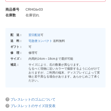
商品番号
CRHGbr03
在庫数
在庫切れ
配 送：
翌日配送
可
送 料：
宅急便コンパクト
送料無料
ギフト：
可
修 理：
修理可
サイズ：
内周約14cm～18cmまで選択可能
補足：
サイズにより、石の数量が異なります。
なるべく現物に近いカラーで撮影するように心がけて
おりますが、ご利用の端末、ディスプレイによって実
物と若干異なる場合があります。あらかじめご了承く
ださい。
ブレスレットのゴムについて
ブレスレットのサイズ目安表