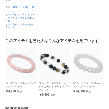
運気：
魔除け・厄除け
｜
癒
し
ヒマラヤクリスタルとは？
ヒマラヤクリスタルの商品
一覧
ヒマラヤクリスタルのブレ
スレット
このアイテムを見た人はこんなアイテムを見ています
ア
ローズクォーツ8mm シンプ
ブルーゴールドストーン・
K2 ムーンクォーツ10mm シ
【
ルブレスレット
タイガーアイ デザインブレ
ンプルブレスレット
ラ
スレット
4,700
24,500
6,400
関連する記事