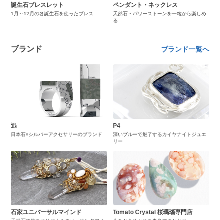
誕生石ブレスレット
ペンダント・ネックレス
1月～12月の各誕生石を使ったブレス
天然石・パワーストーンを一粒から楽しめ
る
ブランド
ブランド一覧へ
迅
P4
日本石×シルバーアクセサリーのブランド
深いブルーで魅了するカイヤナイトジュエ
リー
石家ユニバーサルマインド
Tomato Crystal 桜瑪瑙専門店