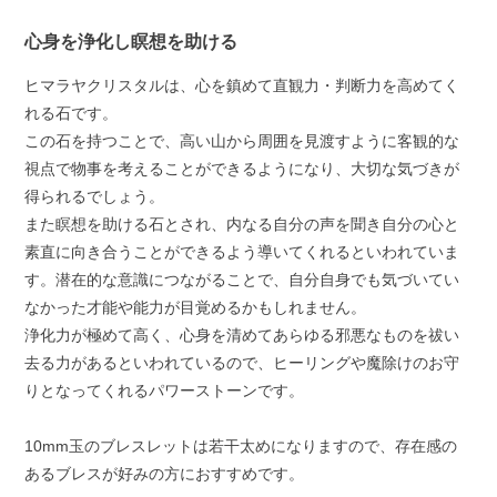
心身を浄化し瞑想を助ける
ヒマラヤクリスタルは、心を鎮めて直観力・判断力を高めてく
れる石です。
この石を持つことで、高い山から周囲を見渡すように客観的な
視点で物事を考えることができるようになり、大切な気づきが
得られるでしょう。
また瞑想を助ける石とされ、内なる自分の声を聞き自分の心と
素直に向き合うことができるよう導いてくれるといわれていま
す。潜在的な意識につながることで、自分自身でも気づいてい
なかった才能や能力が目覚めるかもしれません。
浄化力が極めて高く、心身を清めてあらゆる邪悪なものを祓い
去る力があるといわれているので、ヒーリングや魔除けのお守
りとなってくれるパワーストーンです。
10mm玉のブレスレットは若干太めになりますので、存在感の
あるブレスが好みの方におすすめです。