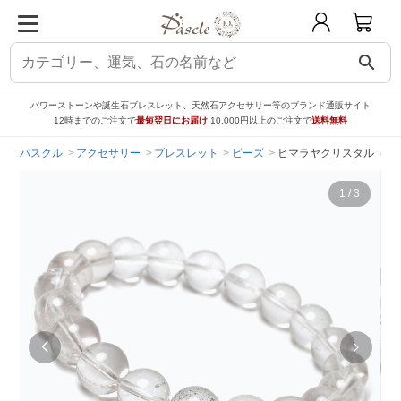
search
パワーストーンや誕生石ブレスレット、天然石アクセサリー等のブランド通販サイト
12時までのご注文で
最短翌日にお届け
10,000円以上のご注文で
送料無料
パスクル
アクセサリー
ブレスレット
ビーズ
ヒマラヤクリスタル（ガネ
1
/
3