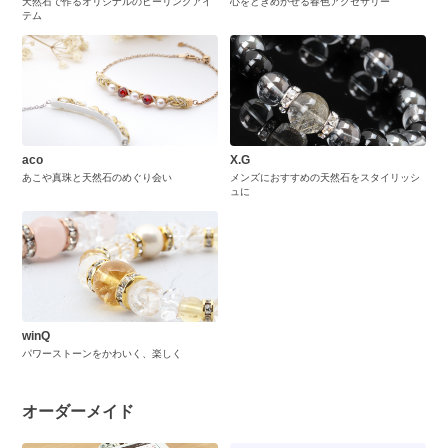
天然石で作るオリジナルのヒーリングアイ
心をときめかせる春色アクセサリー
テム
aco
X.G
あこや真珠と天然石のめぐり会い
メンズにおすすめの天然石をスタイリッシ
ュに
winQ
パワーストーンをかわいく、楽しく
オーダーメイド