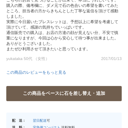
こちらのお店で見つけることが出来て、本当にうれしいです。
購入の際、備考欄に、ダメ元で石の色合いの希望を書いてみた
ところ、担当者の方からきちんとした丁寧な返信を頂けて感動
しました。
実際に今日届いたブレスレットは、予想以上に希望を考慮して
頂けていて、感謝の気持ちでいっぱいです。
通信販売での購入は、お店の方達の顔が見えない分、不安で慎
重になりますが、今回は心から安心して待つ事が出来ました。
ありがとうございました。
またぜひ利用させて頂きたいと思っています。
yukataka 50代 （女性）
2017/01/13
この商品のレビューをもっと見る
配 送：
翌日配送
可
送 料：
宅急便コンパクト
送料無料