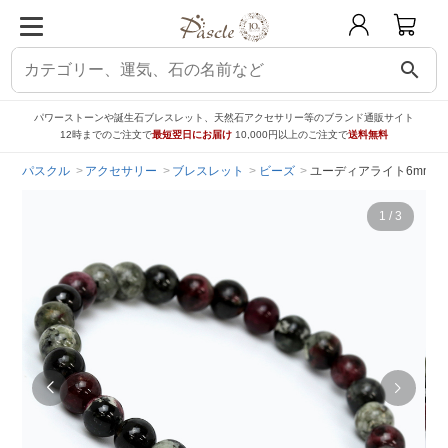
search
パワーストーンや誕生石ブレスレット、天然石アクセサリー等のブランド通販サイト
12時までのご注文で
最短翌日にお届け
10,000円以上のご注文で
送料無料
パスクル
アクセサリー
ブレスレット
ビーズ
ユーディアライト6mm 
1
/
3