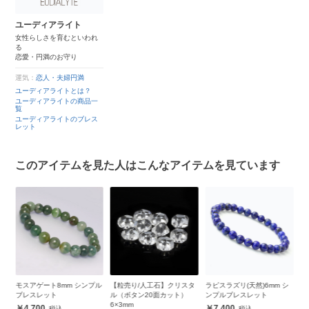
ユーディアライト
女性らしさを育むといわれ
る
恋愛・円満のお守り
運気：
恋人・夫婦円満
ユーディアライトとは？
ユーディアライトの商品一
覧
ユーディアライトのブレス
レット
このアイテムを見た人はこんなアイテムを見ています
プル
【粒売り/人工石】クリスタ
ラピスラズリ(天然)6mm シ
イーグルアイ6mm メンズブ
オ
ル（ボタン20面カット）
ンプルブレスレット
レスレット
6
6×3mm
7,400
8,700