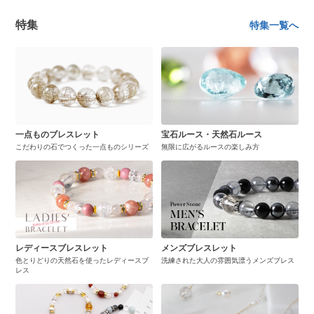
特集
特集一覧へ
一点ものブレスレット
宝石ルース・天然石ルース
こだわりの石でつくった一点ものシリーズ
無限に広がるルースの楽しみ方
レディースブレスレット
メンズブレスレット
色とりどりの天然石を使ったレディースブ
洗練された大人の雰囲気漂うメンズブレス
レス