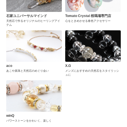
石家ユニバーサルマインド
Tomato Crystal 桜瑪瑙専門店
天然石で作るオリジナルのヒーリングアイ
心をときめかせる春色アクセサリー
テム
aco
X.G
あこや真珠と天然石のめぐり会い
メンズにおすすめの天然石をスタイリッシ
ュに
winQ
パワーストーンをかわいく、楽しく