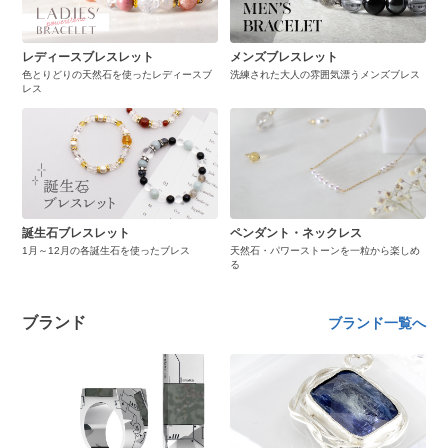
レディースブレスレット
メンズブレスレット
色とりどりの天然石を使ったレディースブ
洗練された大人の雰囲気漂うメンズブレス
レス
誕生石ブレスレット
ペンダント・ネックレス
1月～12月の各誕生石を使ったブレス
天然石・パワーストーンを一粒から楽しめ
る
ブランド
ブランド一覧へ