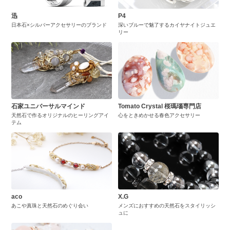
迅
P4
日本石×シルバーアクセサリーのブランド
深いブルーで魅了するカイヤナイトジュエ
リー
石家ユニバーサルマインド
Tomato Crystal 桜瑪瑙専門店
天然石で作るオリジナルのヒーリングアイ
心をときめかせる春色アクセサリー
テム
aco
X.G
あこや真珠と天然石のめぐり会い
メンズにおすすめの天然石をスタイリッシ
ュに