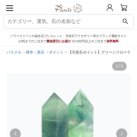
search
パワーストーンや誕生石ブレスレット、天然石アクセサリー等のブランド通販サイト
12時までのご注文で
最短翌日にお届け
10,000円以上のご注文で
送料無料
パスクル
標本・原石
ポイント
【天然石ポイント】グリーンフローライ
1
/
5