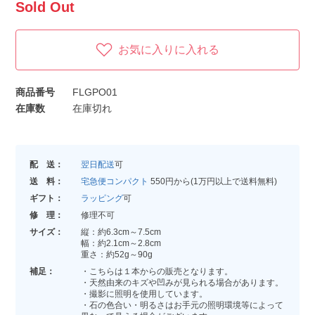
Sold Out
お気に入りに入れる
商品番号
FLGPO01
在庫数
在庫切れ
配 送：
翌日配送
可
送 料：
宅急便コンパクト
550円から(1万円以上で送料無料)
ギフト：
ラッピング
可
修 理：
修理不可
サイズ：
縦：約6.3cm～7.5cm
幅：約2.1cm～2.8cm
重さ：約52g～90g
補足：
・こちらは１本からの販売となります。
・天然由来のキズや凹みが見られる場合があります。
・撮影に照明を使用しています。
・石の色合い・明るさはお手元の照明環境等によって