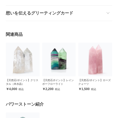
想いを伝えるグリーティングカード
関連商品
オ
【天然石/ポイント】クリス
【天然石ポイント】レイン
【天然石/ポイント】ローズ
タル（本水晶）
ボーフローライト
クォーツ
4,000
2,200
1,500
パワーストーン紹介