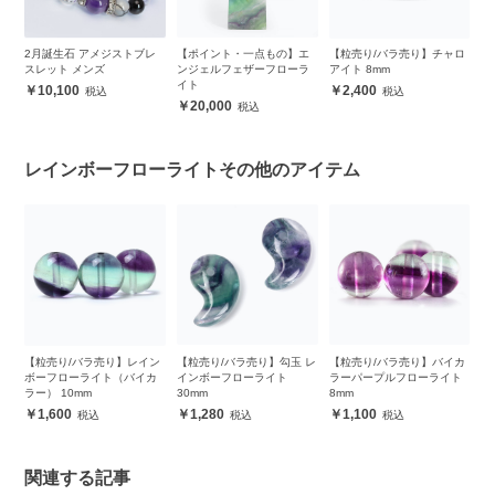
レ
2月誕生石 アメジストブレ
【ポイント・一点もの】エ
【粒売り/バラ売り】チャロ
サ
スレット メンズ
ンジェルフェザーフローラ
アイト 8mm
ア
イト
レ
10,100
2,400
20,000
レインボーフローライトその他のアイテム
ン
【粒売り/バラ売り】レイン
【粒売り/バラ売り】勾玉 レ
【粒売り/バラ売り】バイカ
【
カ
ボーフローライト（バイカ
インボーフローライト
ラーパープルフローライト
ラ
ラー） 10mm
30mm
8mm
1
1,600
1,280
1,100
関連する記事