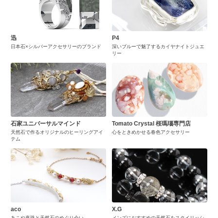
迅
P4
日本石×シルバーアクセサリーのブランド
深いブルーで魅了するカイヤナイトジュエ
リー
石家ユニバーサルマインド
Tomato Crystal 桜瑪瑙専門店
天然石で作るオリジナルのヒーリングアイ
心をときめかせる春色アクセサリー
テム
aco
X.G
あこや真珠と天然石のめぐり会い
メンズにおすすめの天然石をスタイリッシ