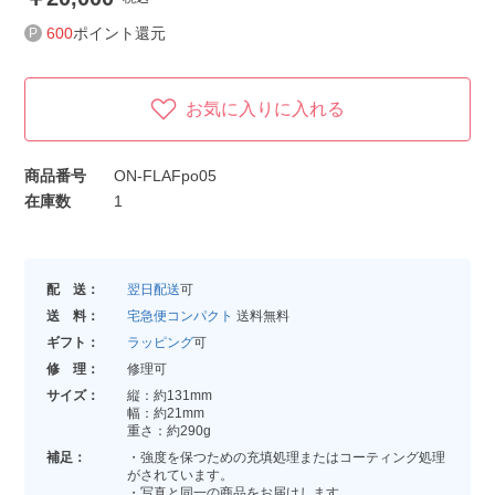
600
ポイント還元
お気に入りに入れる
商品番号
ON-FLAFpo05
在庫数
1
配 送：
翌日配送
可
送 料：
宅急便コンパクト
送料無料
ギフト：
ラッピング
可
修 理：
修理可
サイズ：
縦：約131mm
幅：約21mm
重さ：約290g
補足：
・強度を保つための充填処理またはコーティング処理
がされています。
・写真と同一の商品をお届けします。