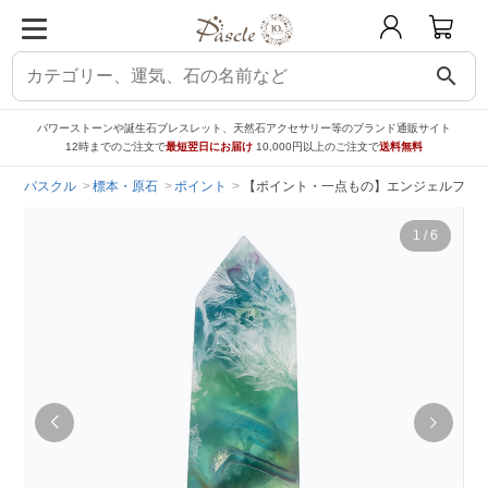
search
パワーストーンや誕生石ブレスレット、天然石アクセサリー等のブランド通販サイト
12時までのご注文で
最短翌日にお届け
10,000円以上のご注文で
送料無料
パスクル
標本・原石
ポイント
【ポイント・一点もの】エンジェルフェ
1
/
6