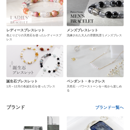
レディースブレスレット
メンズブレスレット
色とりどりの天然石を使ったレディースブ
洗練された大人の雰囲気漂うメンズブレス
レス
誕生石ブレスレット
ペンダント・ネックレス
1月～12月の各誕生石を使ったブレス
天然石・パワーストーンを一粒から楽しめ
る
ブランド
ブランド一覧へ