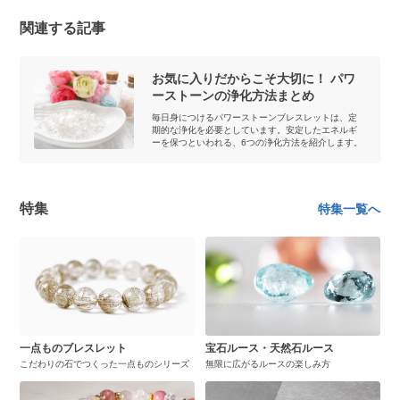
関連する記事
お気に入りだからこそ大切に！ パワ
ーストーンの浄化方法まとめ
毎日身につけるパワーストーンブレスレットは、定
期的な浄化を必要としています。安定したエネルギ
ーを保つといわれる、6つの浄化方法を紹介します。
特集
特集一覧へ
一点ものブレスレット
宝石ルース・天然石ルース
こだわりの石でつくった一点ものシリーズ
無限に広がるルースの楽しみ方