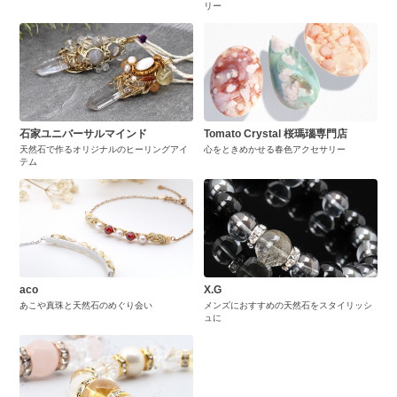
リー
石家ユニバーサルマインド
Tomato Crystal 桜瑪瑙専門店
天然石で作るオリジナルのヒーリングアイ
心をときめかせる春色アクセサリー
テム
aco
X.G
あこや真珠と天然石のめぐり会い
メンズにおすすめの天然石をスタイリッシ
ュに