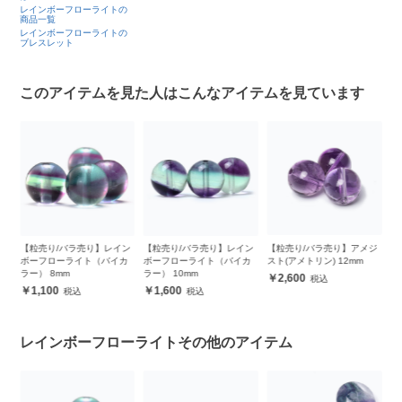
レインボーフローライトの
商品一覧
レインボーフローライトの
ブレスレット
このアイテムを見た人はこんなアイテムを見ています
ン
【粒売り/バラ売り】レイン
【粒売り/バラ売り】アメジ
レインボーフローライト
【
カ
ボーフローライト（バイカ
スト(アメトリン) 12mm
8mm シンプルブレスレット
ラ
ラー） 10mm
1
2,600
5,500
1,600
レインボーフローライトその他のアイテム