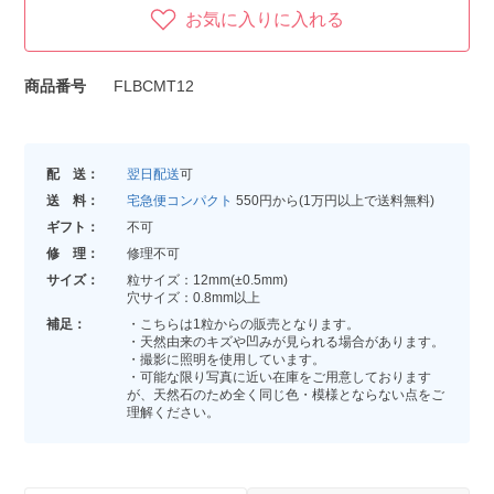
お気に入りに入れる
商品番号
FLBCMT12
配 送：
翌日配送
可
送 料：
宅急便コンパクト
550円から(1万円以上で送料無料)
ギフト：
不可
修 理：
修理不可
サイズ：
粒サイズ：12mm(±0.5mm)
穴サイズ：0.8mm以上
補足：
・こちらは1粒からの販売となります。
・天然由来のキズや凹みが見られる場合があります。
・撮影に照明を使用しています。
・可能な限り写真に近い在庫をご用意しております
が、天然石のため全く同じ色・模様とならない点をご
理解ください。