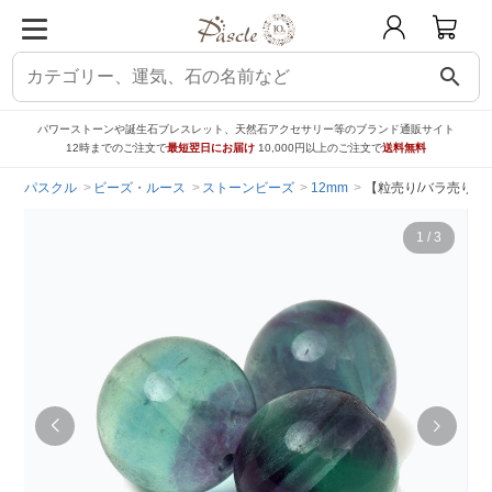
search
パワーストーンや誕生石ブレスレット、天然石アクセサリー等のブランド通販サイト
12時までのご注文で
最短翌日にお届け
10,000円以上のご注文で
送料無料
パスクル
ビーズ・ルース
ストーンビーズ
12mm
【粒売り/バラ売り】
1
/
3