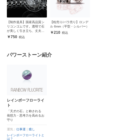
【制作道具】国産高品質シ
【粒売り/バラ売り】ロンデ
リコンゴムです。透明で石
ル 6mm（平型・シルバー）
が美しく引き立ち、丈夫で
210
安心
750
パワーストーン紹介
レインボーフローライ
ト
「天才の石」と称される
発想力・思考力を高めるお
守り
運気：
仕事運
｜
癒し
レインボーフローライトと
は？