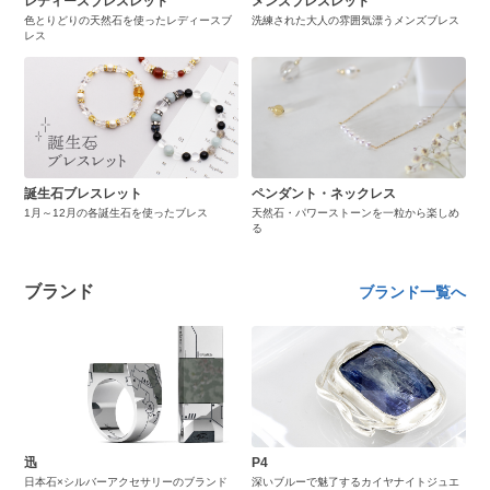
レディースブレスレット
メンズブレスレット
色とりどりの天然石を使ったレディースブ
洗練された大人の雰囲気漂うメンズブレス
レス
誕生石ブレスレット
ペンダント・ネックレス
1月～12月の各誕生石を使ったブレス
天然石・パワーストーンを一粒から楽しめ
る
ブランド
ブランド一覧へ
迅
P4
日本石×シルバーアクセサリーのブランド
深いブルーで魅了するカイヤナイトジュエ