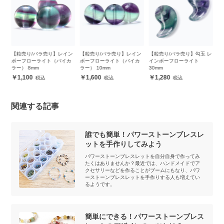
ン
【粒売り/バラ売り】レイン
【粒売り/バラ売り】勾玉 レ
【粒売り/バラ売り】バイカ
【
カ
ボーフローライト（バイカ
インボーフローライト
ラーパープルフローライト
ラ
ラー） 10mm
30mm
8mm
1
1,600
1,280
1,100
関連する記事
誰でも簡単！パワーストーンブレスレ
ットを手作りしてみよう
パワーストーンブレスレットを自分自身で作ってみ
たくはありませんか？最近では、ハンドメイドでア
クセサリーなどを作ることがブームにもなり、パワ
ーストーンブレスレットを手作りする人も増えてい
るようです。
簡単にできる！パワーストーンブレス