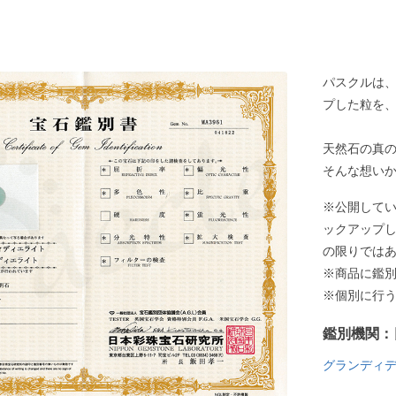
パスクルは
プした粒を
天然石の真
そんな想い
※公開して
ックアップ
の限りでは
※商品に鑑
※個別に行
鑑別機関：
グランディ