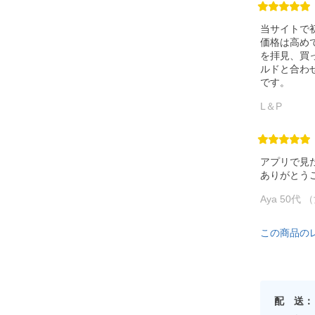
当サイトで
価格は高め
を拝見、買
ルドと合わ
です。
L＆P
アプリで見
ありがとう
Aya 50代
この商品の
配 送：