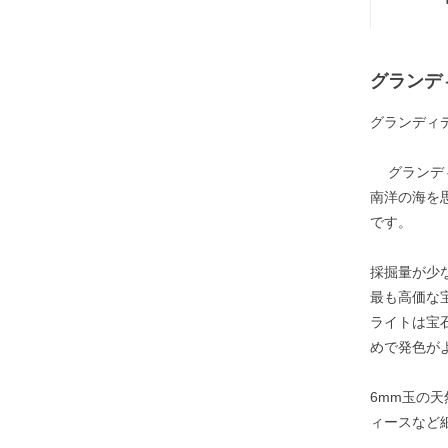
グランデ
グランディ
グランディ
南洋の海を
です。
採掘量が少
最も高価な
ライトは宝
めで発色が
6mm玉の
ィースなど