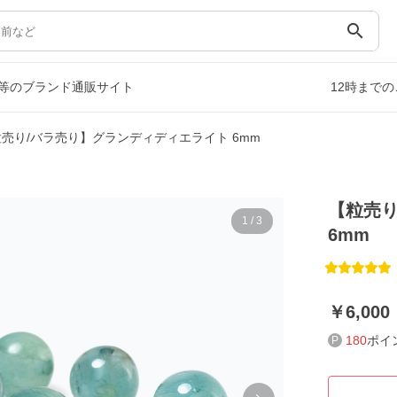
search
等のブランド通販サイト
12時まで
売り/バラ売り】グランディディエライト 6mm
【粒売り
1
/
3
6mm
6,000
180
ポイ