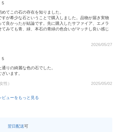
5
初めてこの石の存在を知りました。
ですが希少な石ということで購入しました。品物が届き実物
って良かったが結論です。先に購入したサファイア、エメラ
せてみても青、緑、本石の青緑の色合いがマッチし良い感じ
2026/05/27
5
た通りの綺麗な色の石でした。
ございます。
 （女性）
2025/05/02
レビューをもっと見る
翌日配送
可