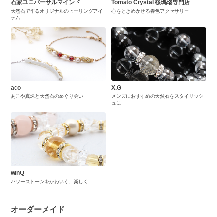
石家ユニバーサルマインド
Tomato Crystal 桜瑪瑙専門店
天然石で作るオリジナルのヒーリングアイ
心をときめかせる春色アクセサリー
テム
aco
X.G
あこや真珠と天然石のめぐり会い
メンズにおすすめの天然石をスタイリッシ
ュに
winQ
パワーストーンをかわいく、楽しく
オーダーメイド