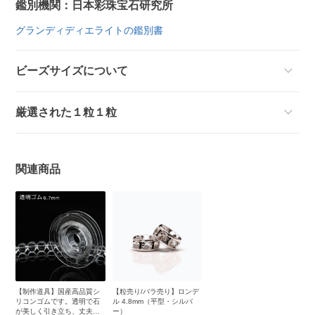
鑑別機関：日本彩珠宝石研究所
グランディディエライトの鑑別書
ビーズサイズについて
厳選された１粒１粒
関連商品
【制作道具】国産高品質シ
【粒売り/バラ売り】ロンデ
リコンゴムです。透明で石
ル 4.8mm（平型・シルバ
が美しく引き立ち、丈夫で
ー）