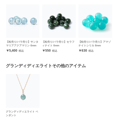
タ
【粒売り/バラ売り】サンタ
【粒売り/バラ売り】セラフ
【粒売り/バラ売り】アマゾ
グ
マリアアクアマリン 6mm
ィナイト 6mm
ナイトシリカ 8mm
ン
5,400
550
630
グランディディエライトその他のアイテム
グランディディエライト ペ
ンダント