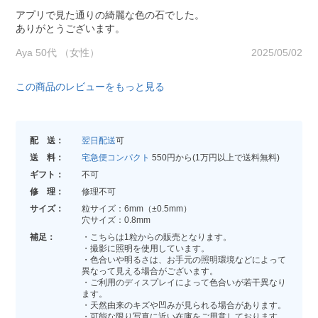
アプリで見た通りの綺麗な色の石でした。
ありがとうございます。
Aya 50代 （女性）
2025/05/02
この商品のレビューをもっと見る
配 送：
翌日配送
可
送 料：
宅急便コンパクト
550円から(1万円以上で送料無料)
ギフト：
不可
修 理：
修理不可
サイズ：
粒サイズ：6mm（±0.5mm）
穴サイズ：0.8mm
補足：
・こちらは1粒からの販売となります。
・撮影に照明を使用しています。
・色合いや明るさは、お手元の照明環境などによって
異なって見える場合がございます。
・ご利用のディスプレイによって色合いが若干異なり
ます。
・天然由来のキズや凹みが見られる場合があります。
・可能な限り写真に近い在庫をご用意しております