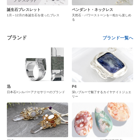
誕生石ブレスレット
ペンダント・ネックレス
1月～12月の各誕生石を使ったブレス
天然石・パワーストーンを一粒から楽しめ
る
ブランド
ブランド一覧へ
迅
P4
日本石×シルバーアクセサリーのブランド
深いブルーで魅了するカイヤナイトジュエ
リー