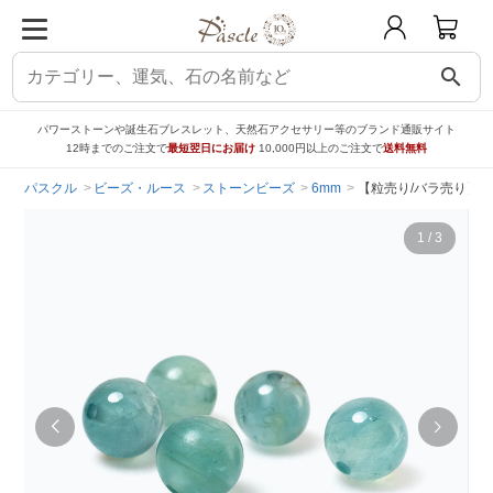
search
パワーストーンや誕生石ブレスレット、天然石アクセサリー等のブランド通販サイト
12時までのご注文で
最短翌日にお届け
10,000円以上のご注文で
送料無料
パスクル
ビーズ・ルース
ストーンビーズ
6mm
【粒売り/バラ売り】グ
1
/
3