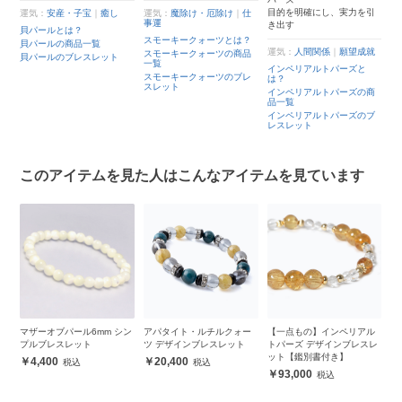
目的を明確にし、実力を引
世
運気：
安産・子宝
｜
癒し
運気：
魔除け・厄除け
｜
仕
事運
き出す
ー
貝パールとは？
スモーキークォーツとは？
貝パールの商品一覧
と
運気：
人間関係
｜
願望成就
運
スモーキークォーツの商品
貝パールのブレスレット
一覧
の
インペリアルトパーズと
ク
スモーキークォーツのブレ
は？
は
スレット
の
インペリアルトパーズの商
ク
品一覧
品
インペリアルトパーズのブ
ク
レスレット
レ
このアイテムを見た人はこんなアイテムを見ています
ド
マザーオブパール6mm シン
アパタイト・ルチルクォー
【一点もの】インペリアル
【
プルブレスレット
ツ デザインブレスレット
トパーズ デザインブレスレ
イ
ット【鑑別書付き】
ズ
4,400
20,400
93,000