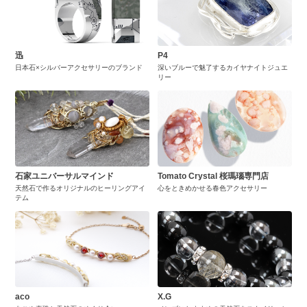
迅
P4
日本石×シルバーアクセサリーのブランド
深いブルーで魅了するカイヤナイトジュエ
リー
石家ユニバーサルマインド
Tomato Crystal 桜瑪瑙専門店
天然石で作るオリジナルのヒーリングアイ
心をときめかせる春色アクセサリー
テム
aco
X.G