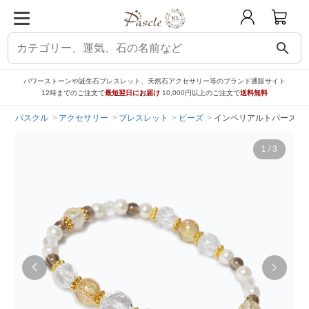
search
パワーストーンや誕生石ブレスレット、天然石アクセサリー等のブランド通販サイト
12時までのご注文で
最短翌日にお届け
10,000円以上のご注文で
送料無料
パスクル
アクセサリー
ブレスレット
ビーズ
インペリアルトパーズ 6
1
/
3