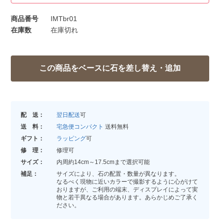
商品番号
IMTbr01
在庫数
在庫切れ
配 送：
翌日配送
可
送 料：
宅急便コンパクト
送料無料
ギフト：
ラッピング
可
修 理：
修理可
サイズ：
内周約14cm～17.5cmまで選択可能
補足：
サイズにより、石の配置・数量が異なります。
なるべく現物に近いカラーで撮影するように心がけて
おりますが、ご利用の端末、ディスプレイによって実
物と若干異なる場合があります。あらかじめご了承く
ださい。