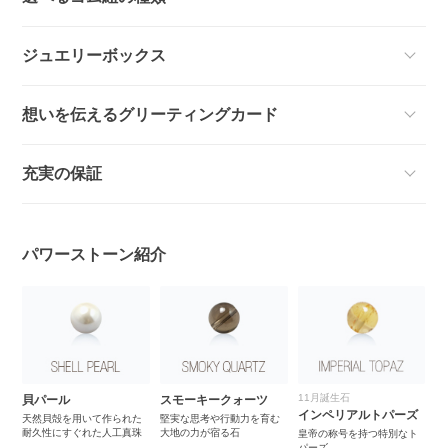
ジュエリーボックス
想いを伝えるグリーティングカード
充実の保証
パワーストーン紹介
11月誕生石
4
ー
貝パール
スモーキークォーツ
インペリアルトパーズ
ク
天然貝殻を用いて作られた
堅実な思考や行動力を育む
耐久性にすぐれた人工真珠
大地の力が宿る石
皇帝の称号を持つ特別なト
あ
パーズ
れ