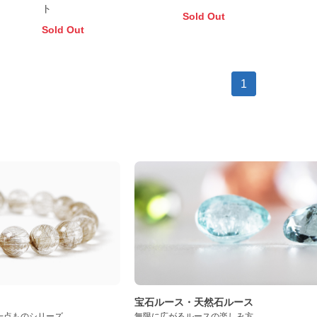
ト
Sold Out
Sold Out
1
ト
宝石ルース・天然石ルース
一点ものシリーズ
無限に広がるルースの楽しみ方