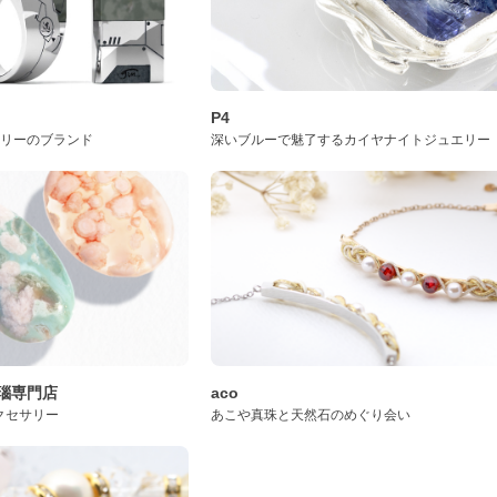
P4
サリーのブランド
深いブルーで魅了するカイヤナイトジュエリー
桜瑪瑙専門店
aco
クセサリー
あこや真珠と天然石のめぐり会い