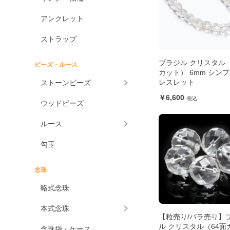
アンクレット
ストラップ
ブラジル クリスタル（
ビーズ・ルース
カット） 6mm シン
レスレット
ストーンビーズ
6,600
ウッドビーズ
ルース
勾玉
念珠
略式念珠
本式念珠
【粒売り/バラ売り】
ル クリスタル（64面
念珠袋・ケース