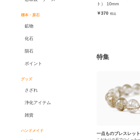
ト） 10mm
370
標本・原石
鉱物
化石
隕石
特集
ポイント
グッズ
さざれ
浄化アイテム
雑貨
ハンドメイド
一点ものブレスレッ
こだわりの石でつくった