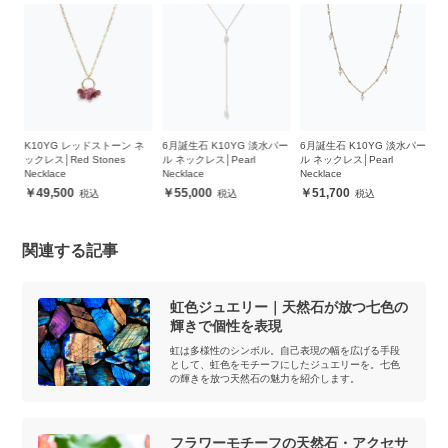
ンス
K10YG レッドストーン ネ
6月誕生石 K10YG 淡水パー
6月誕生石 K10YG 淡水パー
6
ne
ックレス│Red Stones
ル ネックレス│Pearl
ル ネックレス│Pearl
ル
Necklace
Necklace
Necklace
Ne
49,500
55,000
51,700
関連する記事
虹色ジュエリー｜天然石が放つ七色の
輝きで個性を表現
虹は多様性のシンボル。自己表現の幅を広げる手段
として、虹色をモチーフにしたジュエリーを。七色
の輝きを放つ天然石の魅力を紹介します。
フラワーモチーフの天然石・アクセサ