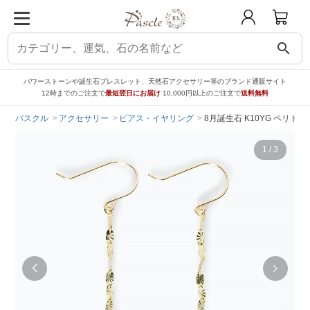
search
パワーストーンや誕生石ブレスレット、天然石アクセサリー等のブランド通販サイト
12時までのご注文で
最短翌日にお届け
10,000円以上のご注文で
送料無料
パスクル
アクセサリー
ピアス・イヤリング
8月誕生石 K10YG ペリドットピアス
1
/
3