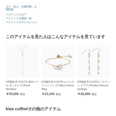
運気：
恋人・夫婦円満
｜
人
間関係
ペリドットとは？
ペリドットの商品一覧
ペリドットのブレスレット
このアイテムを見た人はこんなアイテムを見ています
ズ
6月誕生石 K10YG 淡水パー
6月誕生石 K10YG ムーンス
8月誕生石 K10YG ペリドッ
プ
ル ネックレス│Pearl
トーン リング│Moon Stone
ト ピアス│Peridot Pierced
生
Necklace
Ring
earrings
55,000
23,100
26,400
Irise coffretその他のアイテム