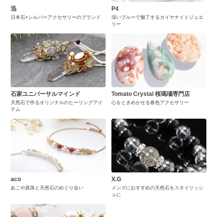
迅
P4
日本石×シルバーアクセサリーのブランド
深いブルーで魅了するカイヤナイトジュエ
リー
石家ユニバーサルマインド
Tomato Crystal 桜瑪瑙専門店
天然石で作るオリジナルのヒーリングアイ
心をときめかせる春色アクセサリー
テム
aco
X.G
あこや真珠と天然石のめぐり会い
メンズにおすすめの天然石をスタイリッシ
ュに