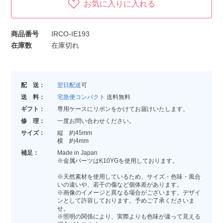
お気に入りに入れる
商品番号
IRCO-IE193
在庫数
在庫切れ
配 送：
翌日配送
可
送 料：
宅急便コンパクト
送料無料
ギフト：
専用ケースにリボンをかけてお届けいたします。
修 理：
一度お問い合わせください。
サイズ：
縦 約45mm
横 約4mm
補足：
Made in Japan
※金属パーツはK10YGを使用しております。
※天然素材を使用しているため、サイズ・色味・風合
いの違いや、若干の傷など個体差があります。
※画像のイメージと異なる場合がございます。デザイ
ンとして許容しております。予めご了承くださいま
せ。
※照明の関係により、実際よりも色味が違って見える