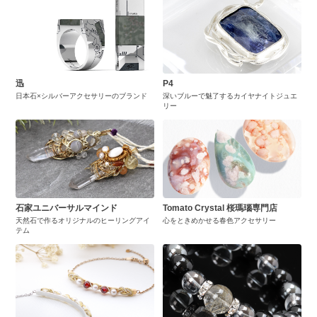
迅
P4
日本石×シルバーアクセサリーのブランド
深いブルーで魅了するカイヤナイトジュエ
リー
石家ユニバーサルマインド
Tomato Crystal 桜瑪瑙専門店
天然石で作るオリジナルのヒーリングアイ
心をときめかせる春色アクセサリー
テム