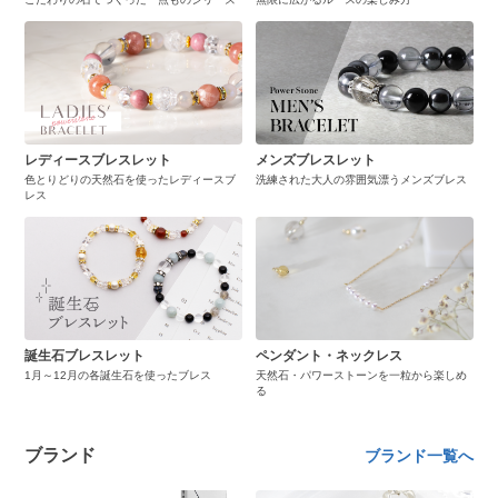
レディースブレスレット
メンズブレスレット
色とりどりの天然石を使ったレディースブ
洗練された大人の雰囲気漂うメンズブレス
レス
誕生石ブレスレット
ペンダント・ネックレス
1月～12月の各誕生石を使ったブレス
天然石・パワーストーンを一粒から楽しめ
る
ブランド
ブランド一覧へ