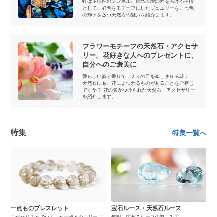
虹は多様性のシンボル。自己表現の幅を広げる手段
として、虹色をモチーフにしたジュエリーを。七色
の輝きを放つ天然石の魅力を紹介します。
フラワーモチーフの天然石・アクセサ
リー。花好きな人へのプレゼントに、
自分へのご褒美に
愛らしい姿と香りで、人々の目を楽しませる花々。
天然石にも、花にまつわるものがあることをご存じ
ですか？ 花の名がつけられた天然石・アクセサリー
を紹介します。
特集
特集一覧へ
一点ものブレスレット
宝石ルース・天然石ルース
こだわりの石でつくった一点ものシリーズ
無限に広がるルースの楽しみ方