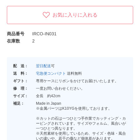
お気に入りに入れる
商品番号
IRCO-IN031
在庫数
2
配 送：
翌日配送
可
送 料：
宅急便コンパクト
送料無料
ギフト：
専用ケースにリボンをかけてお届けいたします。
修 理：
一度お問い合わせください。
サイズ：
全長 約42cm
補足：
Made in Japan
※金属パーツはK10YGを使用しております。
※カットの石は一つひとつ手作業でカッティング・カ
ービングされています。サイズやフォルム、風合いが
一つひとつ異なります。
※天然素材を使用しているため、サイズ・色味・風合
いの違いや、若干の傷など個体差があります。