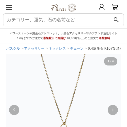
search
パワーストーンや誕生石ブレスレット、天然石アクセサリー等のブランド通販サイト
12時までのご注文で
最短翌日にお届け
10,000円以上のご注文で
送料無料
パスクル
アクセサリー
ネックレス
チェーン
6月誕生石 K10YG 淡水パー
1
/
4