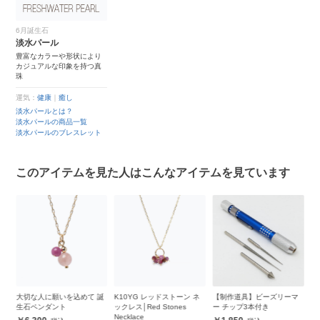
6月誕生石
淡水パール
豊富なカラーや形状により
カジュアルな印象を持つ真
珠
運気：
健康
｜
癒し
淡水パールとは？
淡水パールの商品一覧
淡水パールのブレスレット
このアイテムを見た人はこんなアイテムを見ています
パー
大切な人に願いを込めて 誕
K10YG レッドストーン ネ
【制作道具】ビーズリーマ
6
生石ペンダント
ックレス│Red Stones
ー チップ3本付き
ル
Necklace
Ne