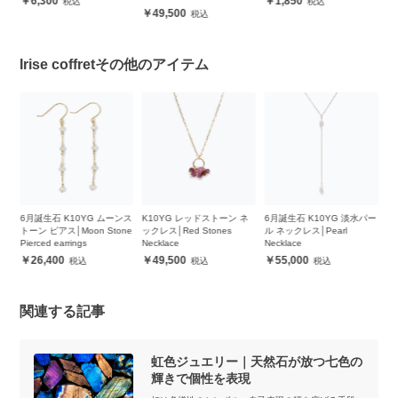
6,300
1,850
49,500
Irise coffretその他のアイテム
ンス
6月誕生石 K10YG ムーンス
K10YG レッドストーン ネ
6月誕生石 K10YG 淡水パー
6
ne
トーン ピアス│Moon Stone
ックレス│Red Stones
ル ネックレス│Pearl
ル
Pierced earrings
Necklace
Necklace
Ne
26,400
49,500
55,000
関連する記事
虹色ジュエリー｜天然石が放つ七色の
輝きで個性を表現