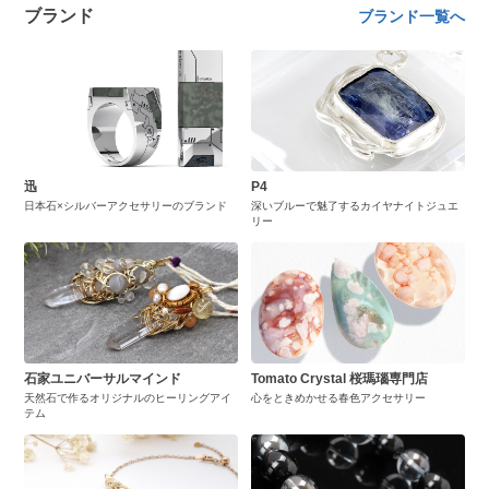
ブランド
ブランド一覧へ
迅
P4
日本石×シルバーアクセサリーのブランド
深いブルーで魅了するカイヤナイトジュエ
リー
石家ユニバーサルマインド
Tomato Crystal 桜瑪瑙専門店
天然石で作るオリジナルのヒーリングアイ
心をときめかせる春色アクセサリー
テム