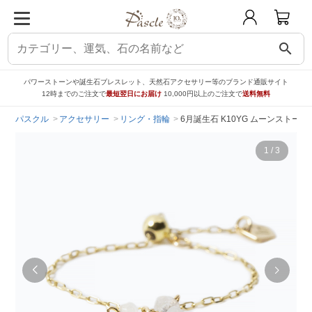
search
パワーストーンや誕生石ブレスレット、天然石アクセサリー等のブランド通販サイト
12時までのご注文で
最短翌日にお届け
10,000円以上のご注文で
送料無料
パスクル
アクセサリー
リング・指輪
6月誕生石 K10YG ムーンストーン リン
1
/
3