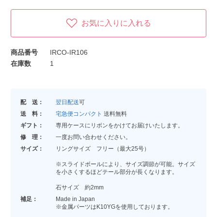
お気に入りに入れる
商品番号
IRCO-IR106
在庫数
1
配 送：
翌日配送
可
送 料：
宅急便コンパクト
送料無料
ギフト：
専用ケースにリボンをかけてお届けいたします。
修 理：
一度お問い合わせください。
サイズ：
リングサイズ フリー（最大25号）
※スライドボールにより、サイズ調節が可能。サイズ
を小さくするほどテール部分が長くなります。
石サイズ 約2mm
補足：
Made in Japan
※金属パーツはK10YGを使用しております。