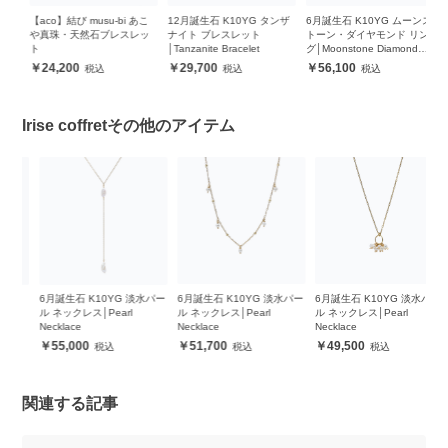
ー
【aco】結び musu-bi あこ
12月誕生石 K10YG タンザ
6月誕生石 K10YG ムーンス
6
や真珠・天然石ブレスレッ
ナイト ブレスレット
トーン・ダイヤモンド リン
ル
ト
│Tanzanite Bracelet
グ│Moonstone Diamond
Br
Ring #9
24,200
29,700
56,100
Irise coffretその他のアイテム
ネ
6月誕生石 K10YG 淡水パー
6月誕生石 K10YG 淡水パー
6月誕生石 K10YG 淡水パー
1
ル ネックレス│Pearl
ル ネックレス│Pearl
ル ネックレス│Pearl
ナ
Necklace
Necklace
Necklace
│T
55,000
51,700
49,500
関連する記事