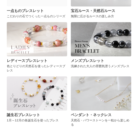
一点ものブレスレット
宝石ルース・天然石ルース
こだわりの石でつくった一点ものシリーズ
無限に広がるルースの楽しみ方
レディースブレスレット
メンズブレスレット
色とりどりの天然石を使ったレディースブ
洗練された大人の雰囲気漂うメンズブレス
レス
誕生石ブレスレット
ペンダント・ネックレス
1月～12月の各誕生石を使ったブレス
天然石・パワーストーンを一粒から楽しめ
る