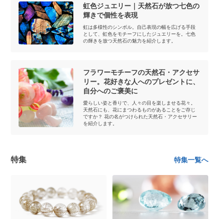
虹色ジュエリー｜天然石が放つ七色の
輝きで個性を表現
虹は多様性のシンボル。自己表現の幅を広げる手段
として、虹色をモチーフにしたジュエリーを。七色
の輝きを放つ天然石の魅力を紹介します。
フラワーモチーフの天然石・アクセサ
リー。花好きな人へのプレゼントに、
自分へのご褒美に
愛らしい姿と香りで、人々の目を楽しませる花々。
天然石にも、花にまつわるものがあることをご存じ
ですか？ 花の名がつけられた天然石・アクセサリー
を紹介します。
特集
特集一覧へ