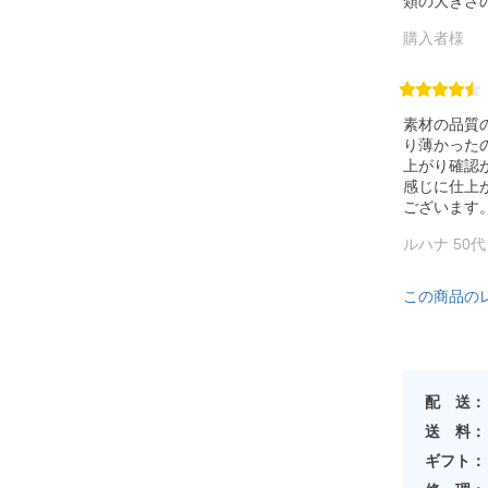
類の大きさ
購入者様
素材の品質
り薄かった
上がり確認
感じに仕上
ございます
ルハナ 50
この商品の
配 送：
送 料：
ギフト：