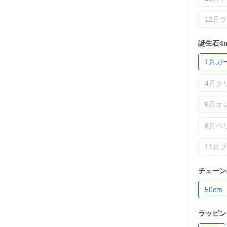
12月
誕生石4
1月ガ
4月ク
6月オ
8月ペ
11月
チェーン
50cm
ラッピン