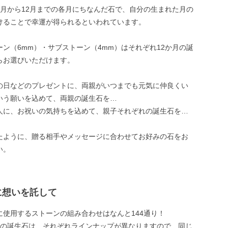
1月から12月までの各月にちなんだ石で、自分の生まれた月の
けることで幸運が得られるといわれています。
ーン（6mm）・サブストーン（4mm）はそれぞれ12か月の誕
らお選びいただけます。
の日などのプレゼントに、両親がいつまでも元気に仲良くい
いう願いを込めて、両親の誕生石を…
人に、お祝いの気持ちを込めて、親子それぞれの誕生石を…
たように、贈る相手やメッセージに合わせてお好みの石をお
い。
に想いを託して
に使用するストーンの組み合わせはなんと144通り！
mmの誕生石は、それぞれラインナップが異なりますので、同じ