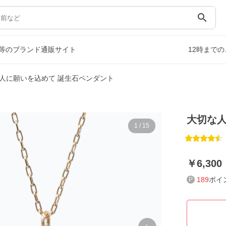
search
等のブランド通販サイト
12時まで
人に願いを込めて 誕生石ペンダント
大切な人
1
/
15
6,300
189
ポイ