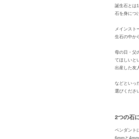
誕生石とは
石を身につ
メインスト
生石の中か
母の日・父
てほしいと
出産した友
などといっ
選びくださ
2つの石
ペンダント
6mmと4