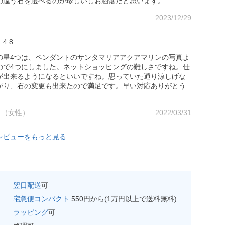
の違う石を選べるのが珍しいしお洒落だと思います。
2023/12/29
4.8
の星4つは、ペンダントのサンタマリアアクアマリンの写真よ
ので4つにしました。ネットショッピングの難しさですね。仕
が出来るようになるといいですね。思っていた通り涼しげな
がり、石の変更も出来たので満足です。早い対応ありがとう
。
代 （女性）
2022/03/31
レビューをもっと見る
翌日配送
可
宅急便コンパクト
550円から(1万円以上で送料無料)
ラッピング
可