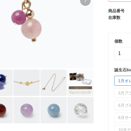
商品番号
在庫数
個数
誕生石6
1月オ
3月ア
6月ブ
8月サ
10月