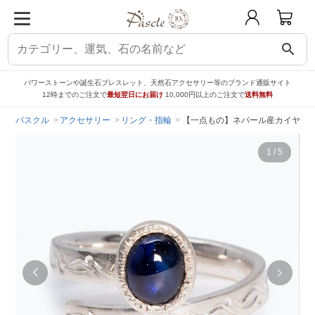
search
パワーストーンや誕生石ブレスレット、天然石アクセサリー等のブランド通販サイト
12時までのご注文で
最短翌日にお届け
10,000円以上のご注文で
送料無料
パスクル
アクセサリー
リング・指輪
【一点もの】ネパール産カイヤナイ
1
/
5