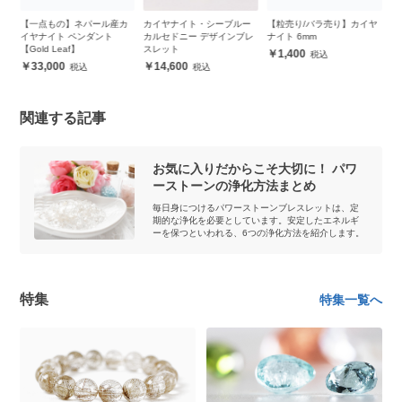
カ
カイヤナイト・シーブルー
【粒売り/バラ売り】カイヤ
【粒売り/バラ売り】カイヤ
【
カルセドニー デザインブレ
ナイト 6mm
ナイト 10mm
イ
スレット
1,400
3,200
14,600
関連する記事
お気に入りだからこそ大切に！ パワ
ーストーンの浄化方法まとめ
毎日身につけるパワーストーンブレスレットは、定
期的な浄化を必要としています。安定したエネルギ
ーを保つといわれる、6つの浄化方法を紹介します。
特集
特集一覧へ