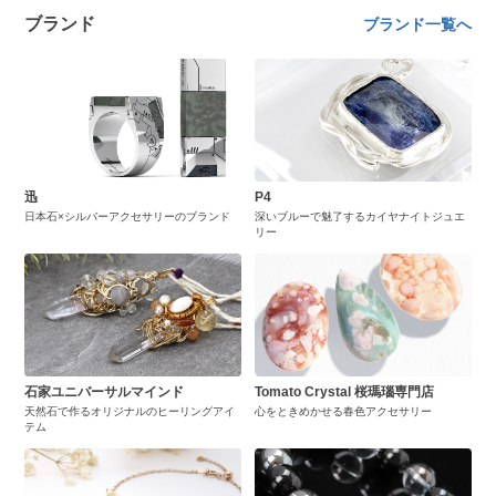
ブランド
ブランド一覧へ
迅
P4
日本石×シルバーアクセサリーのブランド
深いブルーで魅了するカイヤナイトジュエ
リー
石家ユニバーサルマインド
Tomato Crystal 桜瑪瑙専門店
天然石で作るオリジナルのヒーリングアイ
心をときめかせる春色アクセサリー
テム