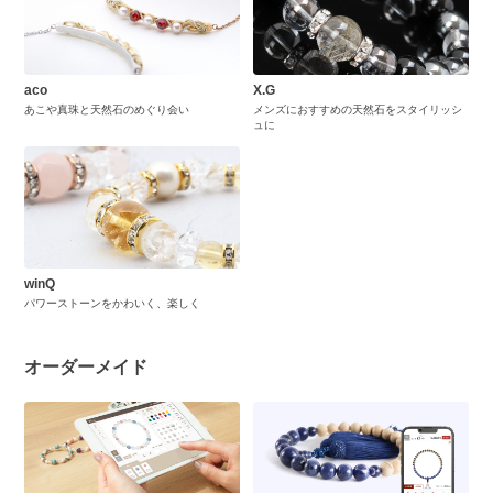
aco
X.G
あこや真珠と天然石のめぐり会い
メンズにおすすめの天然石をスタイリッシ
ュに
winQ
パワーストーンをかわいく、楽しく
オーダーメイド