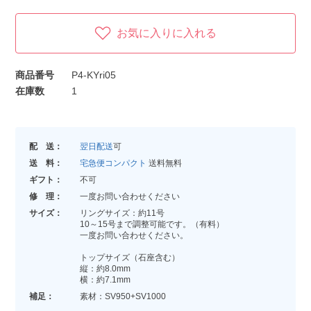
お気に入りに入れる
商品番号
P4-KYri05
在庫数
1
配 送：
翌日配送
可
送 料：
宅急便コンパクト
送料無料
ギフト：
不可
修 理：
一度お問い合わせください
サイズ：
リングサイズ：約11号
10～15号まで調整可能です。（有料）
一度お問い合わせください。
トップサイズ（石座含む）
縦：約8.0mm
横：約7.1mm
補足：
素材：SV950+SV1000