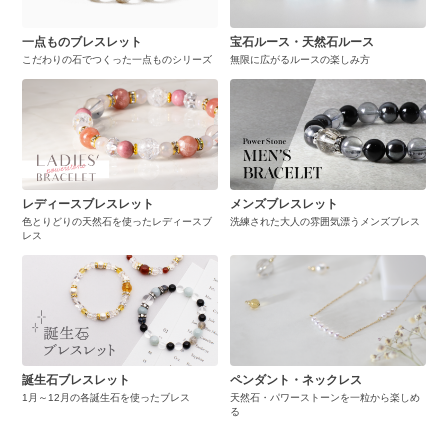
一点ものブレスレット
宝石ルース・天然石ルース
こだわりの石でつくった一点ものシリーズ
無限に広がるルースの楽しみ方
レディースブレスレット
メンズブレスレット
色とりどりの天然石を使ったレディースブ
洗練された大人の雰囲気漂うメンズブレス
レス
誕生石ブレスレット
ペンダント・ネックレス
1月～12月の各誕生石を使ったブレス
天然石・パワーストーンを一粒から楽しめ
る