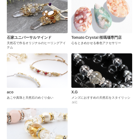
石家ユニバーサルマインド
Tomato Crystal 桜瑪瑙専門店
天然石で作るオリジナルのヒーリングアイ
心をときめかせる春色アクセサリー
テム
aco
X.G
あこや真珠と天然石のめぐり会い
メンズにおすすめの天然石をスタイリッシ
ュに