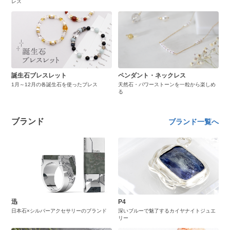
レス
誕生石ブレスレット
ペンダント・ネックレス
1月～12月の各誕生石を使ったブレス
天然石・パワーストーンを一粒から楽しめ
る
ブランド
ブランド一覧へ
迅
P4
日本石×シルバーアクセサリーのブランド
深いブルーで魅了するカイヤナイトジュエ
リー