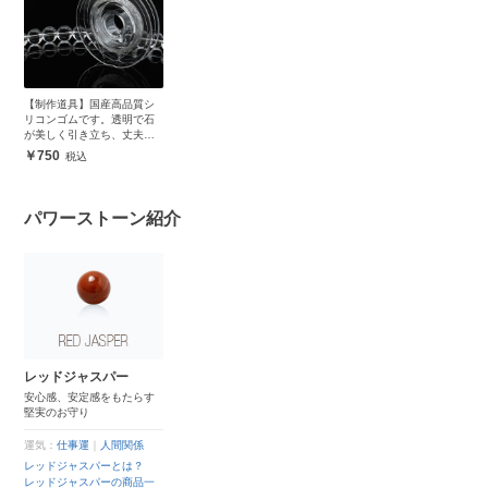
【制作道具】国産高品質シ
リコンゴムです。透明で石
が美しく引き立ち、丈夫で
安心
750
パワーストーン紹介
レッドジャスパー
安心感、安定感をもたらす
堅実のお守り
運気：
仕事運
｜
人間関係
レッドジャスパーとは？
レッドジャスパーの商品一