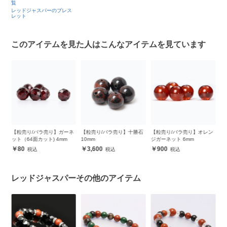
覧
レッドジャスパーのブレス
レット
このアイテムを見た人はこんなアイテムを見ています
ゴー
【粒売り/バラ売り】ガーネ
【粒売り/バラ売り】十勝石
【粒売り/バラ売り】オレン
【
ット（64面カット) 4mm
10mm
ジガーネット 6mm
ト
80
3,600
900
レッドジャスパーその他のアイテム