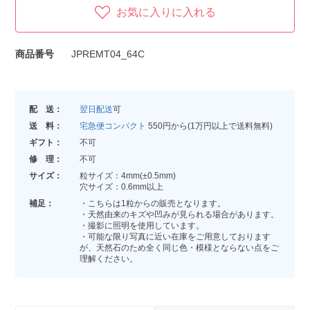
お気に入りに入れる
商品番号
JPREMT04_64C
配 送：
翌日配送
可
送 料：
宅急便コンパクト
550円から(1万円以上で送料無料)
ギフト：
不可
修 理：
不可
サイズ：
粒サイズ：4mm(±0.5mm)
穴サイズ：0.6mm以上
補足：
・こちらは1粒からの販売となります。
・天然由来のキズや凹みが見られる場合があります。
・撮影に照明を使用しています。
・可能な限り写真に近い在庫をご用意しております
が、天然石のため全く同じ色・模様とならない点をご
理解ください。