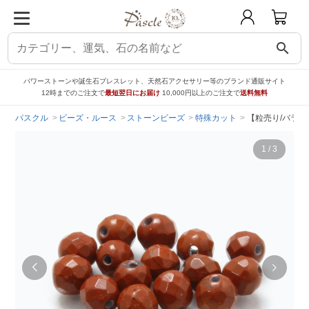
search
パワーストーンや誕生石ブレスレット、天然石アクセサリー等のブランド通販サイト
12時までのご注文で
最短翌日にお届け
10,000円以上のご注文で
送料無料
パスクル
ビーズ・ルース
ストーンビーズ
特殊カット
【粒売り/バラ売
1
/
3