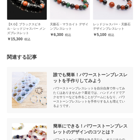
ド
【X.G】ブラックスピネ
天眼石・マラカイト デザイ
レッドジャスパー・天眼石
ウ
ル・レッドジャスパー メン
ンブレスレット
デザインブレスレット
ト
ズブレスレット
５
6,300
5,100
15,300
関連する記事
誰でも簡単！パワーストーンブレスレ
ットを手作りしてみよう
パワーストーンブレスレットを自分自身で作ってみ
たくはありませんか？最近では、ハンドメイドでア
クセサリーなどを作ることがブームにもなり、パワ
ーストーンブレスレットを手作りする人も増えてい
るようです。
簡単にできる！パワーストーンブレス
レットのデザインのコツとは？
パワーストーンに興味がある方なら、オリジナルの