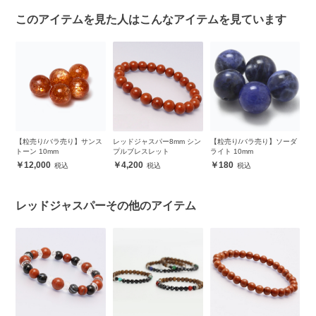
このアイテムを見た人はこんなアイテムを見ています
タ
【粒売り/バラ売り】サンス
レッドジャスパー8mm シン
【粒売り/バラ売り】ソーダ
【
トーン 10mm
プルブレスレット
ライト 10mm
ル
12,000
4,200
180
レッドジャスパーその他のアイテム