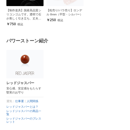
【制作道具】国産高品質シ
【粒売り/バラ売り】ロンデ
リコンゴムです。透明で石
ル 8mm（平型・シルバー）
が美しく引き立ち、丈夫で
250
安心
750
パワーストーン紹介
レッドジャスパー
安心感、安定感をもたらす
堅実のお守り
運気：
仕事運
｜
人間関係
レッドジャスパーとは？
レッドジャスパーの商品一
覧
レッドジャスパーのブレス
レット