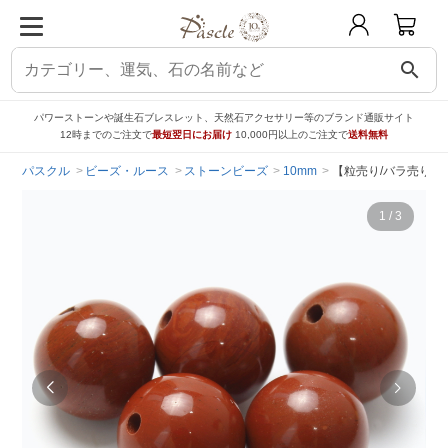
search
パワーストーンや誕生石ブレスレット、天然石アクセサリー等のブランド通販サイト
12時までのご注文で
最短翌日にお届け
10,000円以上のご注文で
送料無料
パスクル
ビーズ・ルース
ストーンビーズ
10mm
【粒売り/バラ売り】
1
/
3