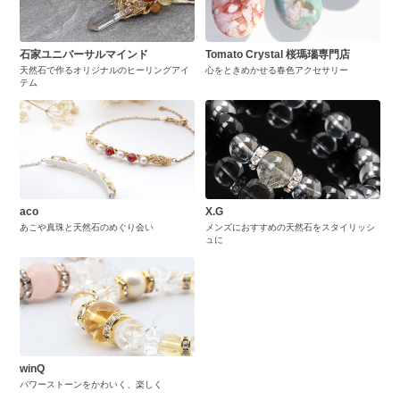
石家ユニバーサルマインド
Tomato Crystal 桜瑪瑙専門店
天然石で作るオリジナルのヒーリングアイ
心をときめかせる春色アクセサリー
テム
aco
X.G
あこや真珠と天然石のめぐり会い
メンズにおすすめの天然石をスタイリッシ
ュに
winQ
パワーストーンをかわいく、楽しく