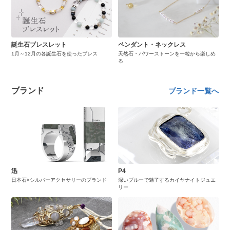
誕生石ブレスレット
ペンダント・ネックレス
1月～12月の各誕生石を使ったブレス
天然石・パワーストーンを一粒から楽しめ
る
ブランド
ブランド一覧へ
迅
P4
日本石×シルバーアクセサリーのブランド
深いブルーで魅了するカイヤナイトジュエ
リー