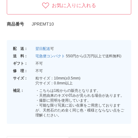
お気に入りに入れる
商品番号
JPREMT10
配 送：
翌日配送
可
送 料：
宅急便コンパクト
550円から(1万円以上で送料無料)
ギフト：
不可
修 理：
不可
サイズ：
粒サイズ：10mm(±0.5mm)
穴サイズ：0.8mm以上
補足：
・こちらは1粒からの販売となります。
・天然由来のキズや凹みが見られる場合があります。
・撮影に照明を使用しています。
・可能な限り写真に近い在庫をご用意しております
が、天然石のため全く同じ色・模様とならない点をご
理解ください。