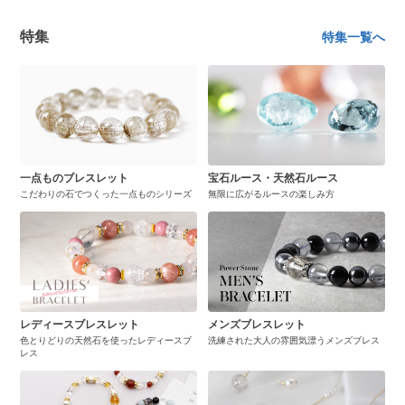
特集
特集一覧へ
一点ものブレスレット
宝石ルース・天然石ルース
こだわりの石でつくった一点ものシリーズ
無限に広がるルースの楽しみ方
レディースブレスレット
メンズブレスレット
色とりどりの天然石を使ったレディースブ
洗練された大人の雰囲気漂うメンズブレス
レス