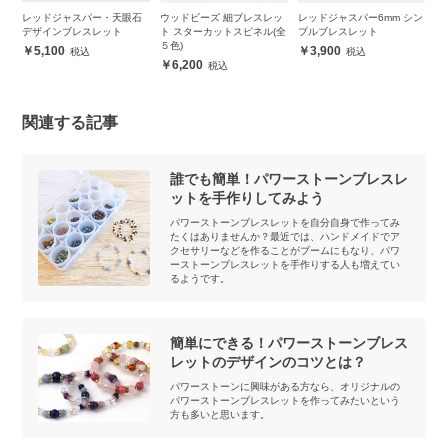
イ
レッドジャスパー・天眼石
ウッドビーズ 細ブレスレッ
レッドジャスパー6mm シン
レ
デザインブレスレット
ト スターカットスピネル(全
プルブレスレット
プ
５色)
5,100
3,900
6,200
関連する記事
誰でも簡単！パワーストーンブレスレ
ットを手作りしてみよう
パワーストーンブレスレットを自分自身で作ってみ
たくはありませんか？最近では、ハンドメイドでア
クセサリーなどを作ることがブームにもなり、パワ
ーストーンブレスレットを手作りする人も増えてい
るようです。
簡単にできる！パワーストーンブレス
レットのデザインのコツとは？
パワーストーンに興味がある方なら、オリジナルの
パワーストーンブレスレットを作ってみたいという
方も多いと思います。