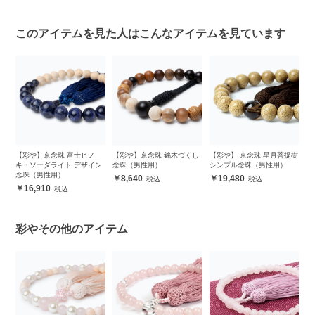
このアイテムを見た人はこんなアイテムを見ています
ラ
【彩や】京念珠 富士ヒノ
【彩や】京念珠 銘木づくし
【彩や】 京念珠 星月菩提樹
【
性
キ・ソーダライト デザイン
念珠（男性用）
シンプル念珠（男性用）
シ
念珠（男性用）
玉
8,640
19,480
16,910
彩やその他のアイテム