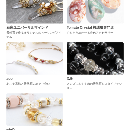
石家ユニバーサルマインド
Tomato Crystal 桜瑪瑙専門店
天然石で作るオリジナルのヒーリングアイ
心をときめかせる春色アクセサリー
テム
aco
X.G
あこや真珠と天然石のめぐり会い
メンズにおすすめの天然石をスタイリッシ
ュに
winQ