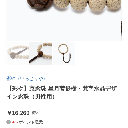
彩や（いろどりや）
【彩や】京念珠 星月菩提樹・梵字水晶デザ
イン念珠（男性用）
16,260
税込
487
ポイント還元