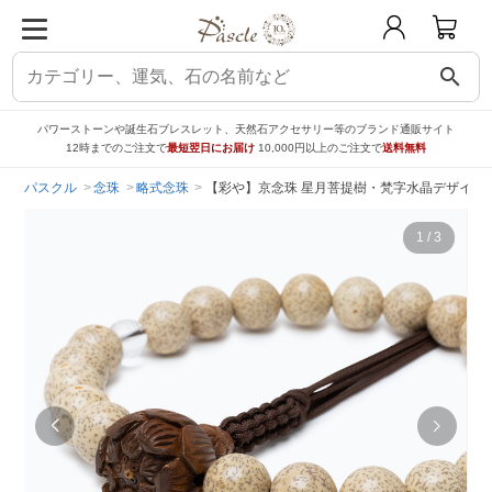
search
パワーストーンや誕生石ブレスレット、天然石アクセサリー等のブランド通販サイト
12時までのご注文で
最短翌日にお届け
10,000円以上のご注文で
送料無料
パスクル
念珠
略式念珠
【彩や】京念珠 星月菩提樹・梵字水晶デザイン
1
/
3