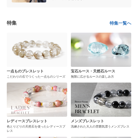
特集
特集一覧へ
一点ものブレスレット
宝石ルース・天然石ルース
こだわりの石でつくった一点ものシリーズ
無限に広がるルースの楽しみ方
レディースブレスレット
メンズブレスレット
色とりどりの天然石を使ったレディースブ
洗練された大人の雰囲気漂うメンズブレス
レス