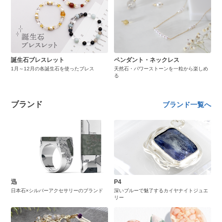
誕生石ブレスレット
ペンダント・ネックレス
1月～12月の各誕生石を使ったブレス
天然石・パワーストーンを一粒から楽しめ
る
ブランド
ブランド一覧へ
迅
P4
日本石×シルバーアクセサリーのブランド
深いブルーで魅了するカイヤナイトジュエ
リー