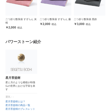
二つ折り数珠袋 すずらん 灰
二つ折り数珠袋 すずらん 藤
二つ折り数珠袋 黒鉄
桜
2,000
3,000
2,000
パワーストーン紹介
星月菩提樹
星と月のような模様が特徴
仏の世界における宇宙を表
す
運気：-
星月菩提樹とは？
星月菩提樹の商品一覧
星月菩提樹のブレスレット