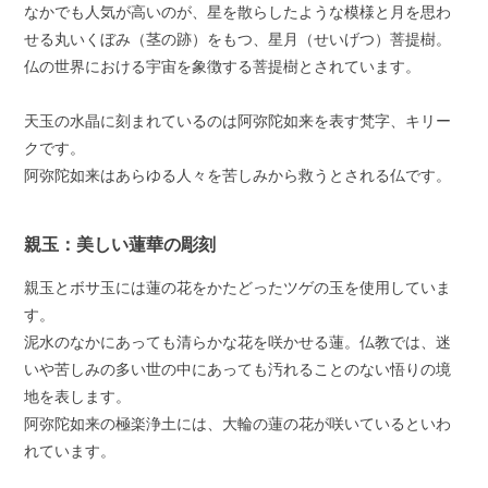
なかでも人気が高いのが、星を散らしたような模様と月を思わ
せる丸いくぼみ（茎の跡）をもつ、星月（せいげつ）菩提樹。
仏の世界における宇宙を象徴する菩提樹とされています。
天玉の水晶に刻まれているのは阿弥陀如来を表す梵字、キリー
クです。
阿弥陀如来はあらゆる人々を苦しみから救うとされる仏です。
親玉：美しい蓮華の彫刻
親玉とボサ玉には蓮の花をかたどったツゲの玉を使用していま
す。
泥水のなかにあっても清らかな花を咲かせる蓮。仏教では、迷
いや苦しみの多い世の中にあっても汚れることのない悟りの境
地を表します。
阿弥陀如来の極楽浄土には、大輪の蓮の花が咲いているといわ
れています。