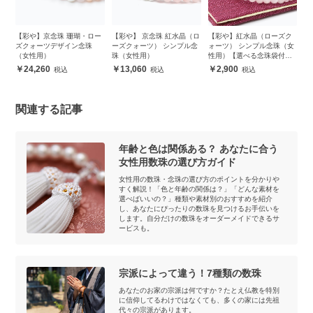
ク
【彩や】京念珠 珊瑚・ロー
【彩や】 京念珠 紅水晶（ロ
【彩や】紅水晶（ローズク
【
女
ズクォーツデザイン念珠
ーズクォーツ） シンプル念
ォーツ） シンプル念珠（女
ン
（女性用）
珠（女性用）
性用）【選べる念珠袋付
き】
24,260
13,060
2,900
関連する記事
年齢と色は関係ある？ あなたに合う
女性用数珠の選び方ガイド
女性用の数珠・念珠の選び方のポイントを分かりや
すく解説！「色と年齢の関係は？」「どんな素材を
選べばいいの？」種類や素材別のおすすめを紹介
し、あなたにぴったりの数珠を見つけるお手伝いを
します。自分だけの数珠をオーダーメイドできるサ
ービスも。
宗派によって違う！7種類の数珠
あなたのお家の宗派は何ですか？たとえ仏教を特別
に信仰してるわけではなくても、多くの家には先祖
代々の宗派があります。