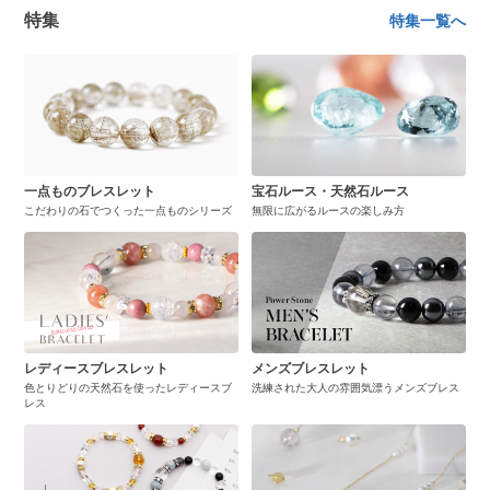
特集
特集一覧へ
一点ものブレスレット
宝石ルース・天然石ルース
こだわりの石でつくった一点ものシリーズ
無限に広がるルースの楽しみ方
レディースブレスレット
メンズブレスレット
色とりどりの天然石を使ったレディースブ
洗練された大人の雰囲気漂うメンズブレス
レス