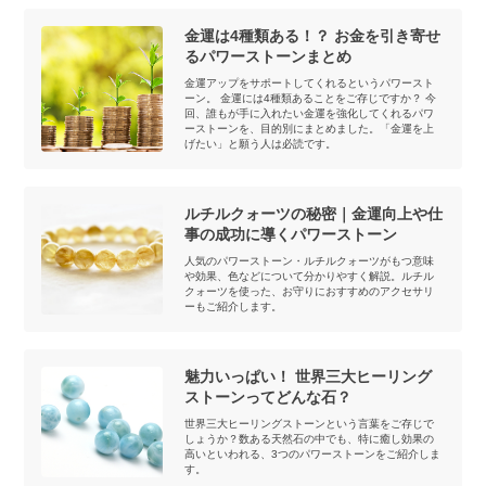
金運は4種類ある！？ お金を引き寄せ
るパワーストーンまとめ
金運アップをサポートしてくれるというパワースト
ーン。 金運には4種類あることをご存じですか？ 今
回、誰もが手に入れたい金運を強化してくれるパワ
ーストーンを、目的別にまとめました。「金運を上
げたい」と願う人は必読です。
ルチルクォーツの秘密｜金運向上や仕
事の成功に導くパワーストーン
人気のパワーストーン・ルチルクォーツがもつ意味
や効果、色などについて分かりやすく解説。ルチル
クォーツを使った、お守りにおすすめのアクセサリ
ーもご紹介します。
魅力いっぱい！ 世界三大ヒーリング
ストーンってどんな石？
世界三大ヒーリングストーンという言葉をご存じで
しょうか？数ある天然石の中でも、特に癒し効果の
高いといわれる、3つのパワーストーンをご紹介しま
す。