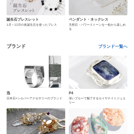
誕生石ブレスレット
ペンダント・ネックレス
1月～12月の各誕生石を使ったブレス
天然石・パワーストーンを一粒から楽しめ
る
ブランド
ブランド一覧へ
迅
P4
日本石×シルバーアクセサリーのブランド
深いブルーで魅了するカイヤナイトジュエ
リー