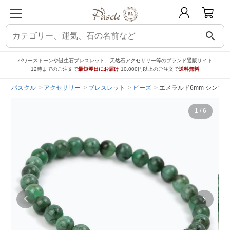
search
パワーストーンや誕生石ブレスレット、天然石アクセサリー等のブランド通販サイト
12時までのご注文で
最短翌日にお届け
10,000円以上のご注文で
送料無料
パスクル
アクセサリー
ブレスレット
ビーズ
エメラルド6mm シンプ
1
/
6