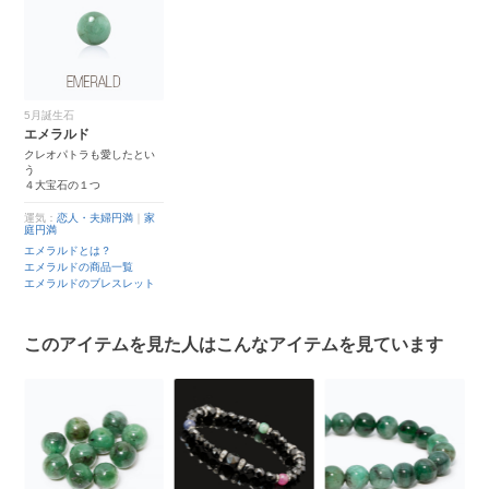
5月誕生石
エメラルド
クレオパトラも愛したとい
う
４大宝石の１つ
運気：
恋人・夫婦円満
｜
家
庭円満
エメラルドとは？
エメラルドの商品一覧
エメラルドのブレスレット
このアイテムを見た人はこんなアイテムを見ています