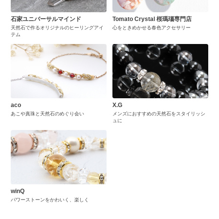
石家ユニバーサルマインド
Tomato Crystal 桜瑪瑙専門店
天然石で作るオリジナルのヒーリングアイ
心をときめかせる春色アクセサリー
テム
aco
X.G
あこや真珠と天然石のめぐり会い
メンズにおすすめの天然石をスタイリッシ
ュに
winQ
パワーストーンをかわいく、楽しく