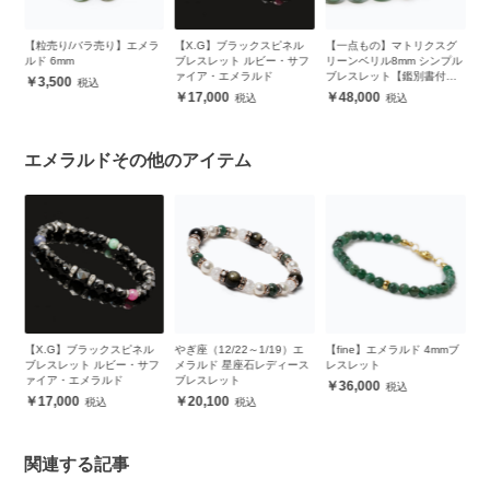
粒
【粒売り/バラ売り】エメラ
【X.G】ブラックスピネル
【一点もの】マトリクスグ
【
ルド 6mm
ブレスレット ルビー・サフ
リーンベリル8mm シンプル
レ
ァイア・エメラルド
ブレスレット【鑑別書付
3,500
き】
17,000
48,000
エメラルドその他のアイテム
の誕
【X.G】ブラックスピネル
やぎ座（12/22～1/19）エ
【fine】エメラルド 4mmブ
【
ブレスレット ルビー・サフ
メラルド 星座石レディース
レスレット
ル
ァイア・エメラルド
ブレスレット
36,000
17,000
20,100
関連する記事