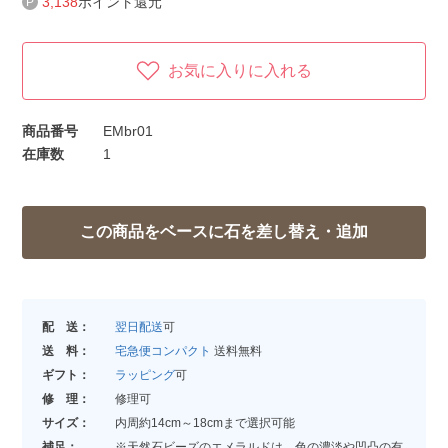
3,138
ポイント還元
お気に入りに入れる
商品番号
EMbr01
在庫数
1
配 送：
翌日配送
可
送 料：
宅急便コンパクト
送料無料
ギフト：
ラッピング
可
修 理：
修理可
サイズ：
内周約14cm～18cmまで選択可能
補足：
※天然石ビーズのエメラルドは、色の濃淡や凹凸の有