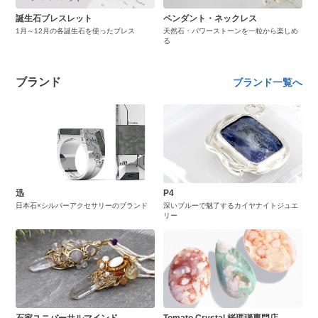
誕生石ブレスレット
ペンダント・ネックレス
1月～12月の各誕生石を使ったブレス
天然石・パワーストーンを一粒から楽しめ
る
ブランド
ブランド一覧へ
迅
P4
日本石×シルバーアクセサリーのブランド
深いブルーで魅了するカイヤナイトジュエ
リー