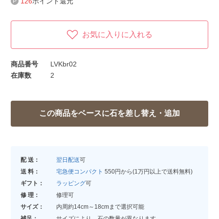
126
ポイント還元
お気に入りに入れる
商品番号
LVKbr02
在庫数
2
配 送：
翌日配送
可
送 料：
宅急便コンパクト
550円から(1万円以上で送料無料)
ギフト：
ラッピング
可
修 理：
修理可
サイズ：
内周約14cm～18cmまで選択可能
補足：
サイズにより、石の数量が異なります。