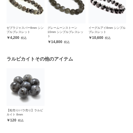
プル
ゼブラジャスパー8mm シン
グレームーンストーン
イーグルアイ8mm シンプル
【
プルブレスレット
10mm シンプルブレスレッ
ブレスレット
カ
ト
4,200
10,600
14,800
ラルビカイトその他のアイテム
【粒売り/バラ売り】ラルビ
カイト 8mm
120