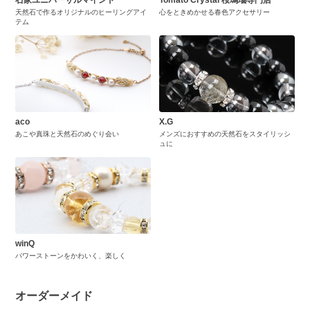
石家ユニバーサルマインド
Tomato Crystal 桜瑪瑙専門店
天然石で作るオリジナルのヒーリングアイ
心をときめかせる春色アクセサリー
テム
aco
X.G
あこや真珠と天然石のめぐり会い
メンズにおすすめの天然石をスタイリッシ
ュに
winQ
パワーストーンをかわいく、楽しく
オーダーメイド