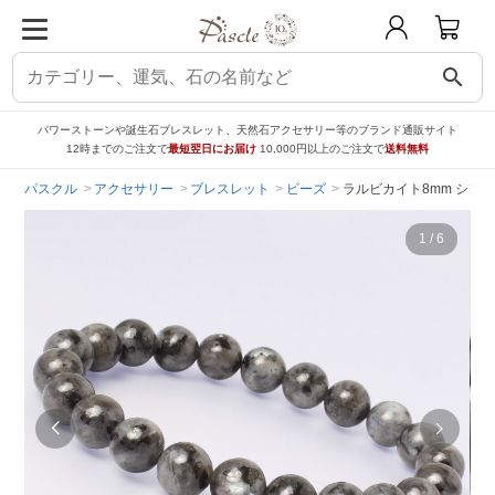
search
パワーストーンや誕生石ブレスレット、天然石アクセサリー等のブランド通販サイト
12時までのご注文で
最短翌日にお届け
10,000円以上のご注文で
送料無料
パスクル
アクセサリー
ブレスレット
ビーズ
ラルビカイト8mm シン
1
/
6