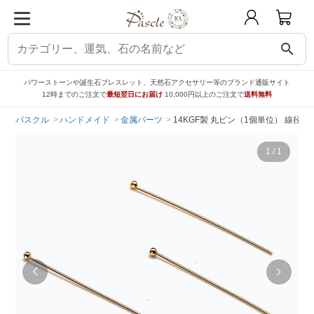
search
パワーストーンや誕生石ブレスレット、天然石アクセサリー等のブランド通販サイト
12時までのご注文で
最短翌日にお届け
10,000円以上のご注文で
送料無料
パスクル
ハンドメイド
金属パーツ
14KGF製 丸ピン（1個単位） 線径0.4
1
/
1