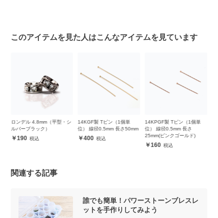
このアイテムを見た人はこんなアイテムを見ています
ロンデル 4.8mm（平型・シ
14KGF製 Tピン（1個単
14KPGF製 Tピン（1個単
1
ルバーブラック）
位） 線径0.5mm 長さ50mm
位） 線径0.5mm 長さ
位
25mm(ピンクゴールド)
190
400
160
関連する記事
誰でも簡単！パワーストーンブレスレ
ットを手作りしてみよう