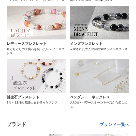
レディースブレスレット
メンズブレスレット
色とりどりの天然石を使ったレディースブ
洗練された大人の雰囲気漂うメンズブレス
レス
誕生石ブレスレット
ペンダント・ネックレス
1月～12月の各誕生石を使ったブレス
天然石・パワーストーンを一粒から楽しめ
る
ブランド
ブランド一覧へ