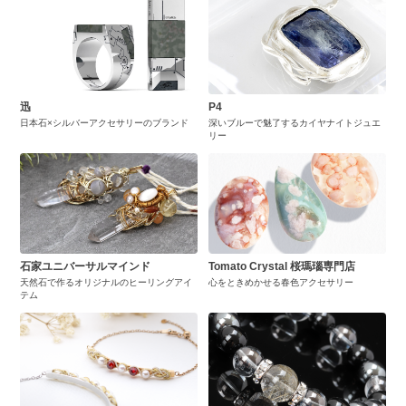
迅
P4
日本石×シルバーアクセサリーのブランド
深いブルーで魅了するカイヤナイトジュエ
リー
石家ユニバーサルマインド
Tomato Crystal 桜瑪瑙専門店
天然石で作るオリジナルのヒーリングアイ
心をときめかせる春色アクセサリー
テム