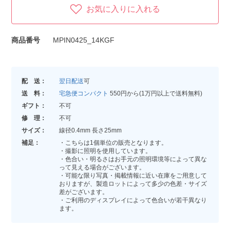
お気に入りに入れる
商品番号
MPIN0425_14KGF
配 送：
翌日配送
可
送 料：
宅急便コンパクト
550円から(1万円以上で送料無料)
ギフト：
不可
修 理：
不可
サイズ：
線径0.4mm 長さ25mm
補足：
・こちらは1個単位の販売となります。
・撮影に照明を使用しています。
・色合い・明るさはお手元の照明環境等によって異な
って見える場合がございます。
・可能な限り写真・掲載情報に近い在庫をご用意して
おりますが、製造ロットによって多少の色差・サイズ
差がございます。
・ご利用のディスプレイによって色合いが若干異なり
ます。