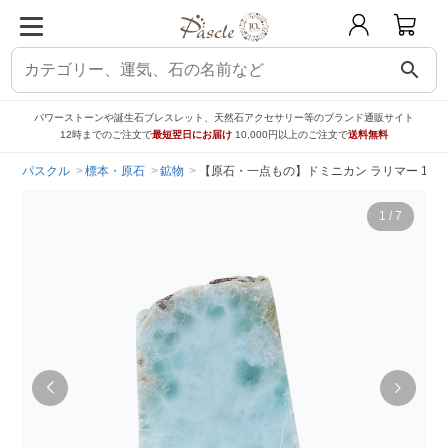
search
パワーストーンや誕生石ブレスレット、天然石アクセサリー等のブランド通販サイト
12時までのご注文で
最短翌日にお届け
10,000円以上のご注文で
送料無料
パスクル
標本・原石
鉱物
【原石・一点もの】ドミニカン ラリマー 12.
1
/
7