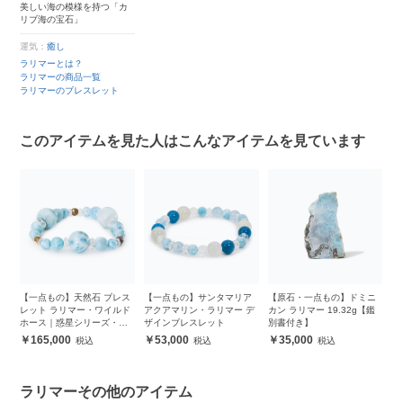
美しい海の模様を持つ「カ
リブ海の宝石」
運気：
癒し
ラリマーとは？
ラリマーの商品一覧
ラリマーのブレスレット
このアイテムを見た人はこんなアイテムを見ています
グ
【一点もの】天然石 ブレス
【一点もの】サンタマリア
【原石・一点もの】ドミニ
【
レット ラリマー・ワイルド
アクアマリン・ラリマー デ
カン ラリマー 19.32g【鑑
ラ
ホース｜惑星シリーズ・地
ザインブレスレット
別書付き】
ウ
球
き
165,000
53,000
35,000
ラリマーその他のアイテム