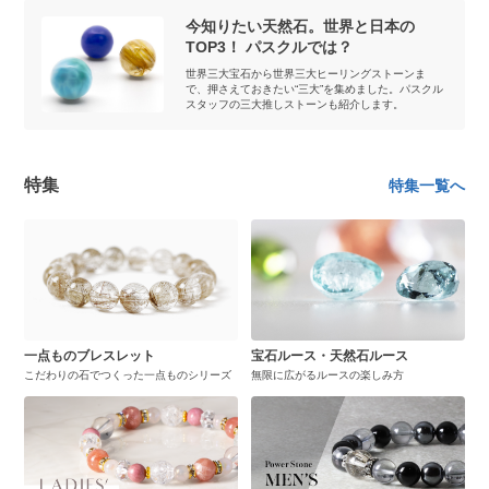
今知りたい天然石。世界と日本の
TOP3！ パスクルでは？
世界三大宝石から世界三大ヒーリングストーンま
で、押さえておきたい“三大”を集めました。パスクル
スタッフの三大推しストーンも紹介します。
特集
特集一覧へ
一点ものブレスレット
宝石ルース・天然石ルース
こだわりの石でつくった一点ものシリーズ
無限に広がるルースの楽しみ方