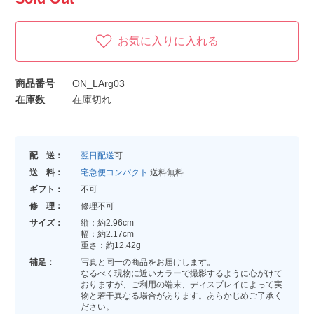
お気に入りに入れる
商品番号
ON_LArg03
在庫数
在庫切れ
配 送：
翌日配送
可
送 料：
宅急便コンパクト
送料無料
ギフト：
不可
修 理：
修理不可
サイズ：
縦：約2.96cm
幅：約2.17cm
重さ：約12.42g
補足：
写真と同一の商品をお届けします。
なるべく現物に近いカラーで撮影するように心がけて
おりますが、ご利用の端末、ディスプレイによって実
物と若干異なる場合があります。あらかじめご了承く
ださい。