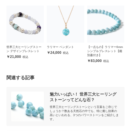
セ
世界三大ヒーリングストー
ラリマー ペンダント
【一点もの】ラリマー6mm
【
ン デザインブレスレット
シンプルブレスレット【鑑
珠
24,000
別書付き】
ト
21,000
83,000
関連する記事
魅力いっぱい！ 世界三大ヒーリング
ストーンってどんな石？
世界三大ヒーリングストーンという言葉をご存じで
しょうか？数ある天然石の中でも、特に癒し効果の
高いといわれる、3つのパワーストーンをご紹介しま
す。