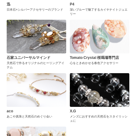
迅
P4
日本石×シルバーアクセサリーのブランド
深いブルーで魅了するカイヤナイトジュエ
リー
石家ユニバーサルマインド
Tomato Crystal 桜瑪瑙専門店
天然石で作るオリジナルのヒーリングアイ
心をときめかせる春色アクセサリー
テム
aco
X.G
あこや真珠と天然石のめぐり会い
メンズにおすすめの天然石をスタイリッシ
ュに