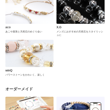
aco
X.G
あこや真珠と天然石のめぐり会い
メンズにおすすめの天然石をスタイリッシ
ュに
winQ
パワーストーンをかわいく、楽しく
オーダーメイド