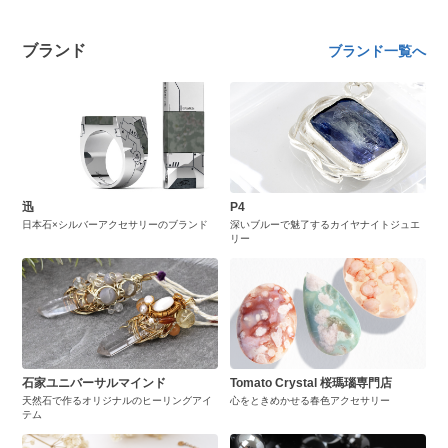
ブランド
ブランド一覧へ
迅
P4
日本石×シルバーアクセサリーのブランド
深いブルーで魅了するカイヤナイトジュエ
リー
石家ユニバーサルマインド
Tomato Crystal 桜瑪瑙専門店
天然石で作るオリジナルのヒーリングアイ
心をときめかせる春色アクセサリー
テム