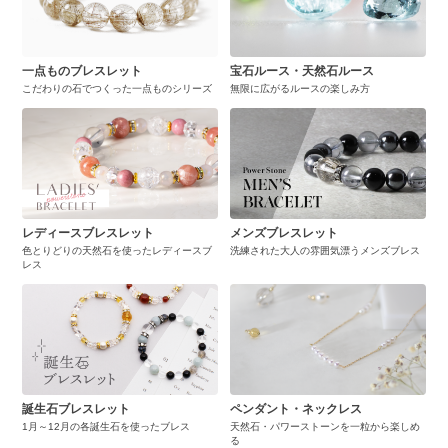
一点ものブレスレット
宝石ルース・天然石ルース
こだわりの石でつくった一点ものシリーズ
無限に広がるルースの楽しみ方
レディースブレスレット
メンズブレスレット
色とりどりの天然石を使ったレディースブ
洗練された大人の雰囲気漂うメンズブレス
レス
誕生石ブレスレット
ペンダント・ネックレス
1月～12月の各誕生石を使ったブレス
天然石・パワーストーンを一粒から楽しめ
る