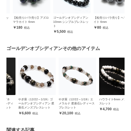
ッ
【粒売り/バラ売り】アズロ
ゴールデンオブシディアン
【粒売り/バラ売り】ヘマタ
【
マラカイト 6mm
10mm シンプルブレスレッ
イト 6mm
デ
ト
180
80
5,500
ゴールデンオブシディアンその他のアイテム
やぎ座（12/22～1/19）ゴ
やぎ座（12/22～1/19）エ
ハウライト6mm メンズブレ
マ
ィ
ールデンオブシディアン 星
メラルド 星座石レディース
スレット
ラ
座石メンズブレスレット
ブレスレット
ト
4,700
6,600
20,100
関連する記事