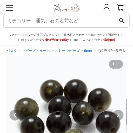
search
パワーストーンや誕生石ブレスレット、天然石アクセサリー等のブランド通販サイト
12時までのご注文で
最短翌日にお届け
10,000円以上のご注文で
送料無料
パスクル
ビーズ・ルース
ストーンビーズ
6mm
【粒売り/バラ売り】ゴ
1
/
3