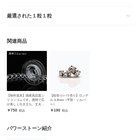
厳選された１粒１粒
関連商品
【制作道具】国産高品質シ
【粒売り/バラ売り】ロンデ
リコンゴムです。透明で石
ル 4.8mm（平型・シルバ
が美しく引き立ち、丈夫で
ー）
安心
750
190
パワーストーン紹介