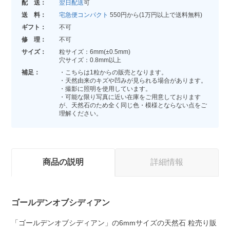
配 送：
翌日配送
可
送 料：
宅急便コンパクト
550円から(1万円以上で送料無料)
ギフト：
不可
修 理：
不可
サイズ：
粒サイズ：6mm(±0.5mm)
穴サイズ：0.8mm以上
補足：
・こちらは1粒からの販売となります。
・天然由来のキズや凹みが見られる場合があります。
・撮影に照明を使用しています。
・可能な限り写真に近い在庫をご用意しております
が、天然石のため全く同じ色・模様とならない点をご
理解ください。
商品の説明
詳細情報
ゴールデンオブシディアン
「ゴールデンオブシディアン」の6mmサイズの天然石 粒売り販