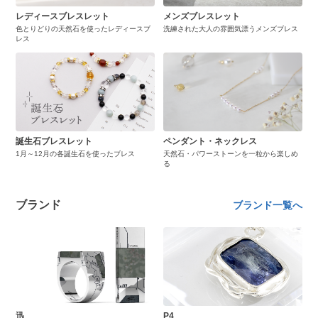
レディースブレスレット
メンズブレスレット
色とりどりの天然石を使ったレディースブ
洗練された大人の雰囲気漂うメンズブレス
レス
誕生石ブレスレット
ペンダント・ネックレス
1月～12月の各誕生石を使ったブレス
天然石・パワーストーンを一粒から楽しめ
る
ブランド
ブランド一覧へ
迅
P4