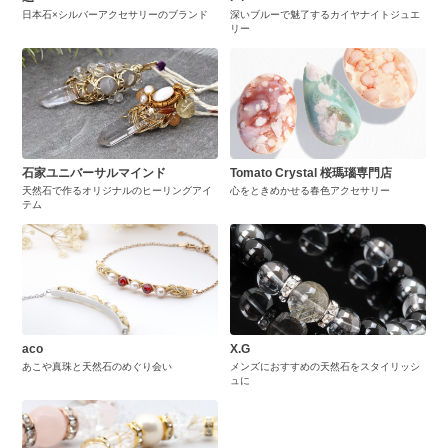
日本石×シルバーアクセサリーのブランド
深いブルーで魅了するカイヤナイトジュエ
リー
石家ユニバーサルマインド
Tomato Crystal 桜瑪瑙専門店
天然石で作るオリジナルのヒーリングアイ
心をときめかせる春色アクセサリー
テム
aco
X.G
あこや真珠と天然石のめぐり会い
メンズにおすすめの天然石をスタイリッシ
ュに