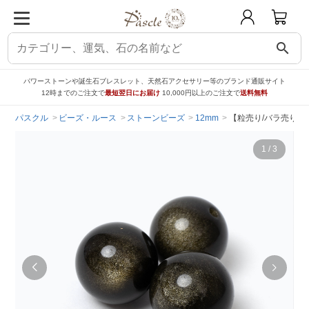
search
パワーストーンや誕生石ブレスレット、天然石アクセサリー等のブランド通販サイト
12時までのご注文で
最短翌日にお届け
10,000円以上のご注文で
送料無料
パスクル
ビーズ・ルース
ストーンビーズ
12mm
【粒売り/バラ売り】
1
/
3