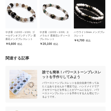
やぎ座（12/22～1/19）ゴ
やぎ座（12/22～1/19）エ
ハウライト6mm メンズブレ
マ
ィ
ールデンオブシディアン 星
メラルド 星座石レディース
スレット
ラ
座石メンズブレスレット
ブレスレット
ト
4,700
6,600
20,100
関連する記事
誰でも簡単！パワーストーンブレスレ
ットを手作りしてみよう
パワーストーンブレスレットを自分自身で作ってみ
たくはありませんか？最近では、ハンドメイドでア
クセサリーなどを作ることがブームにもなり、パワ
ーストーンブレスレットを手作りする人も増えてい
るようです。