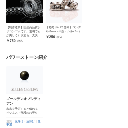
【制作道具】国産高品質シ
【粒売り/バラ売り】ロンデ
リコンゴムです。透明で石
ル 8mm（平型・シルバー）
が美しく引き立ち、丈夫で
250
安心
750
パワーストーン紹介
ゴールデンオブシディ
アン
未来を予言すると伝わる
ビジネス・守護のお守り
運気：
魔除け・厄除け
｜
仕
事運