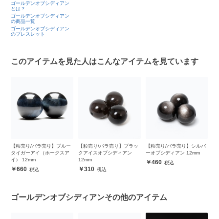
ゴールデンオブシディアン
とは？
ゴールデンオブシディアン
の商品一覧
ゴールデンオブシディアン
のブレスレット
このアイテムを見た人はこんなアイテムを見ています
ロ
【粒売り/バラ売り】ブルー
【粒売り/バラ売り】ブラッ
【粒売り/バラ売り】シルバ
【
タイガーアイ（ホークスア
クアイスオブシディアン
ーオブシディアン 12mm
デ
イ） 12mm
12mm
460
660
310
ゴールデンオブシディアンその他のアイテム