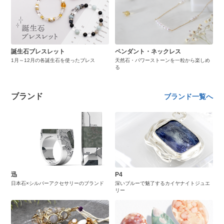
誕生石ブレスレット
ペンダント・ネックレス
1月～12月の各誕生石を使ったブレス
天然石・パワーストーンを一粒から楽しめ
る
ブランド
ブランド一覧へ
迅
P4
日本石×シルバーアクセサリーのブランド
深いブルーで魅了するカイヤナイトジュエ
リー