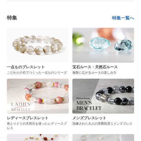
特集
特集一覧へ
一点ものブレスレット
宝石ルース・天然石ルース
こだわりの石でつくった一点ものシリーズ
無限に広がるルースの楽しみ方
レディースブレスレット
メンズブレスレット
色とりどりの天然石を使ったレディースブ
洗練された大人の雰囲気漂うメンズブレス
レス