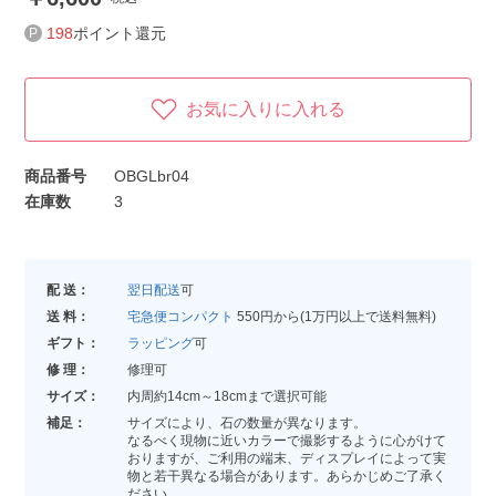
198
ポイント還元
お気に入りに入れる
商品番号
OBGLbr04
在庫数
3
配 送：
翌日配送
可
送 料：
宅急便コンパクト
550円から(1万円以上で送料無料)
ギフト：
ラッピング
可
修 理：
修理可
サイズ：
内周約14cm～18cmまで選択可能
補足：
サイズにより、石の数量が異なります。
なるべく現物に近いカラーで撮影するように心がけて
おりますが、ご利用の端末、ディスプレイによって実
物と若干異なる場合があります。あらかじめご了承く
ださい。