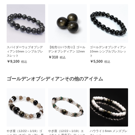
ン
スパイダーウェブオブシデ
【粒売り/バラ売り】ゴール
ゴールデンオブシディアン
シ
ット
ィアン10mm シンプルブレ
デンオブシディアン 12mm
10mm シンプルブレスレッ
1
スレット
ト
ト
310
9,100
5,500
ゴールデンオブシディアンその他のアイテム
やぎ座（12/22～1/19）ゴ
やぎ座（12/22～1/19）エ
ハウライト6mm メンズブレ
マ