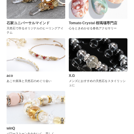
石家ユニバーサルマインド
Tomato Crystal 桜瑪瑙専門店
天然石で作るオリジナルのヒーリングアイ
心をときめかせる春色アクセサリー
テム
aco
X.G
あこや真珠と天然石のめぐり会い
メンズにおすすめの天然石をスタイリッシ
ュに
winQ
パワーストーンをかわいく、楽しく