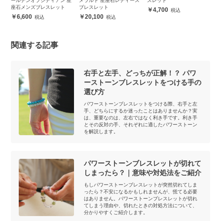
ィ
ールデンオブシディアン 星
メラルド 星座石レディース
スレット
ラ
座石メンズブレスレット
ブレスレット
ト
4,700
6,600
20,100
関連する記事
右手と左手、どっちが正解！？ パワ
ーストーンブレスレットをつける手の
選び方
パワーストーンブレスレットをつける際、右手と左
手、どちらにするか迷ったことはありませんか？実
は、重要なのは、左右ではなく利き手です。利き手
とその反対の手、それぞれに適したパワーストーン
を解説します。
パワーストーンブレスレットが切れて
しまったら？｜意味や対処法をご紹介
もしパワーストーンブレスレットが突然切れてしま
ったら？不安になるかもしれませんが、慌てる必要
はありません。パワーストーンブレスレットが切れ
てしまう理由や、切れたときの対処方法について、
分かりやすくご紹介します。