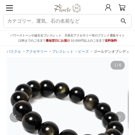
search
パワーストーンや誕生石ブレスレット、天然石アクセサリー等のブランド通販サイト
12時までのご注文で
最短翌日にお届け
10,000円以上のご注文で
送料無料
パスクル
アクセサリー
ブレスレット
ビーズ
ゴールデンオブシディアン
1
/
6