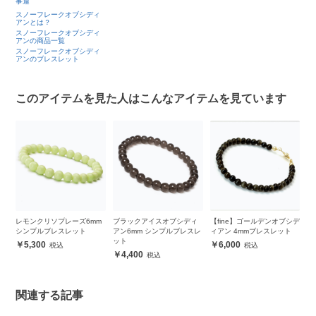
事運
スノーフレークオブシディ
アンとは？
スノーフレークオブシディ
アンの商品一覧
スノーフレークオブシディ
アンのブレスレット
このアイテムを見た人はこんなアイテムを見ています
ラ
レモンクリソプレーズ6mm
ブラックアイスオブシディ
【fine】ゴールデンオブシデ
グ
シンプルブレスレット
アン6mm シンプルブレスレ
ィアン 4mmブレスレット
1
ット
ト
5,300
6,000
4,400
関連する記事