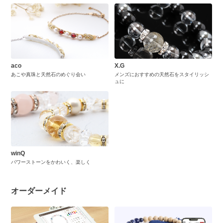
aco
X.G
あこや真珠と天然石のめぐり会い
メンズにおすすめの天然石をスタイリッシ
ュに
winQ
パワーストーンをかわいく、楽しく
オーダーメイド