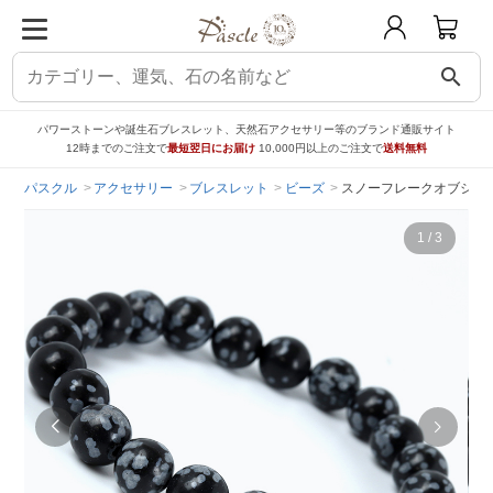
search
パワーストーンや誕生石ブレスレット、天然石アクセサリー等のブランド通販サイト
12時までのご注文で
最短翌日にお届け
10,000円以上のご注文で
送料無料
パスクル
アクセサリー
ブレスレット
ビーズ
スノーフレークオブシディ
1
/
3