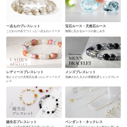
一点ものブレスレット
宝石ルース・天然石ルース
こだわりの石でつくった一点ものシリーズ
無限に広がるルースの楽しみ方
レディースブレスレット
メンズブレスレット
色とりどりの天然石を使ったレディースブ
洗練された大人の雰囲気漂うメンズブレス
レス
誕生石ブレスレット
ペンダント・ネックレス
1月～12月の各誕生石を使ったブレス
天然石・パワーストーンを一粒から楽しめ