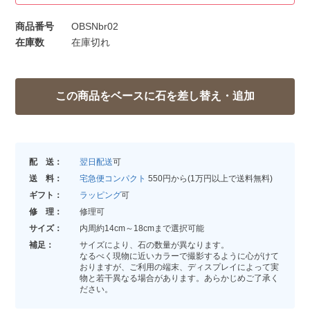
商品番号
OBSNbr02
在庫数
在庫切れ
配 送：
翌日配送
可
送 料：
宅急便コンパクト
550円から(1万円以上で送料無料)
ギフト：
ラッピング
可
修 理：
修理可
サイズ：
内周約14cm～18cmまで選択可能
補足：
サイズにより、石の数量が異なります。
なるべく現物に近いカラーで撮影するように心がけて
おりますが、ご利用の端末、ディスプレイによって実
物と若干異なる場合があります。あらかじめご了承く
ださい。