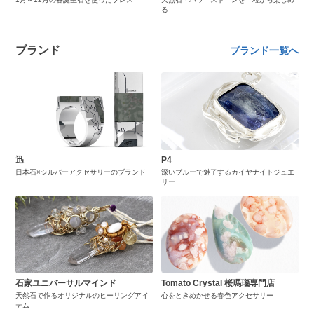
る
ブランド
ブランド一覧へ
迅
P4
日本石×シルバーアクセサリーのブランド
深いブルーで魅了するカイヤナイトジュエ
リー
石家ユニバーサルマインド
Tomato Crystal 桜瑪瑙専門店
天然石で作るオリジナルのヒーリングアイ
心をときめかせる春色アクセサリー
テム