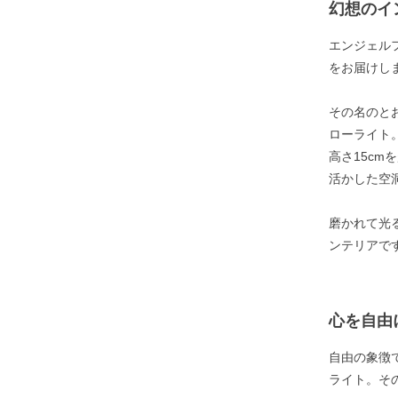
幻想のイ
エンジェル
をお届けし
その名のと
ローライト
高さ15c
活かした空
磨かれて光
ンテリアで
心を自由
自由の象徴
ライト。そ