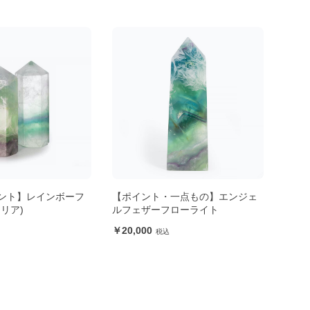
ント】レインボーフ
【ポイント・一点もの】エンジェ
【天
リア)
ルフェザーフローライト
ォー
20,000
4,9