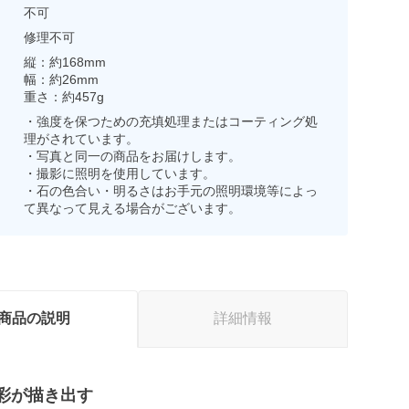
不可
修理不可
縦：約168mm
幅：約26mm
重さ：約457g
・強度を保つための充填処理またはコーティング処
理がされています。
・写真と同一の商品をお届けします。
・撮影に照明を使用しています。
・石の色合い・明るさはお手元の照明環境等によっ
て異なって見える場合がございます。
商品の説明
詳細情報
彩が描き出す