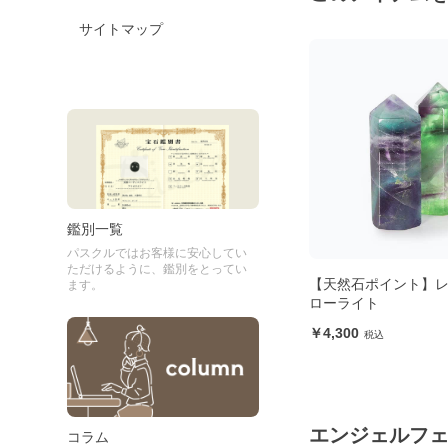
サイトマップ
鑑別一覧
パスクルではお客様に安心してい
ただけるように、鑑別をとってい
ジェ
【天然石ポイント】バンデッドク
【天然石ポイント】
ます。
ォーツ
ローライト
4,900
4,300
エンジェルフ
コラム