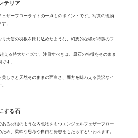
ンテリア
フェザーフローライトの一点ものポイントです。写真の現物
ます。
おり天使の羽根を閉じ込めたような、幻想的な姿が特徴のフ
。
mを超える特大サイズで、注目すべきは、原石の特徴をそのまま
洞です。
る美しさと天然そのままの面白さ、両方を味わえる贅沢なイ
す。
にする石
である羽根のような内包物をもつエンジェルフェザーフロー
のため、柔軟な思考や自由な発想をもたらすといわれます。