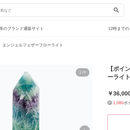
search
等のブランド通販サイト
12時まで
】エンジェルフェザーフローライト
【ポイ
1
/
6
ーライ
36,00
1,080
ポ