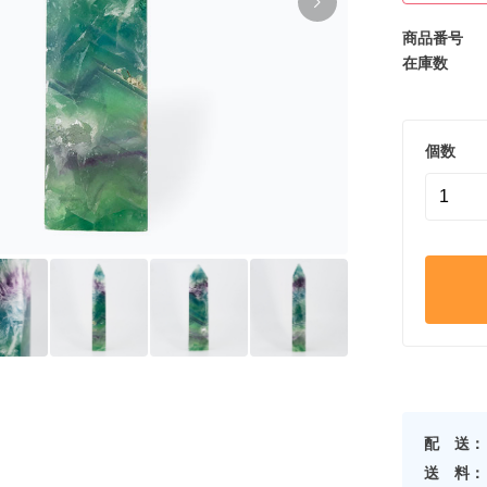
商品番号
在庫数
個数
配 送：
送 料：