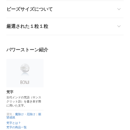
ビーズサイズについて
厳選された１粒１粒
パワーストーン紹介
梵字
古代インドの梵語（サンス
クリット語）を書き表す際
に用いた文字。
運気：
魔除け・厄除け
｜
願
望成就
梵字とは？
梵字の商品一覧