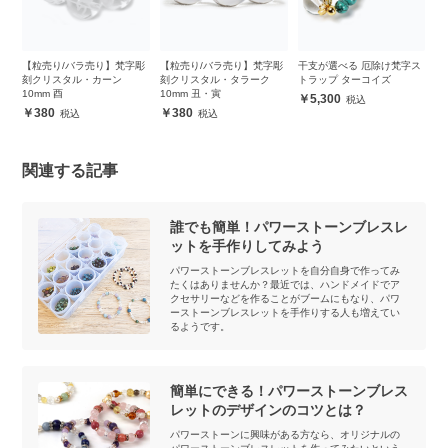
ス
【粒売り/バラ売り】梵字彫
【粒売り/バラ売り】梵字彫
干支が選べる 厄除け梵字ス
【
タ
刻クリスタル・カーン
刻クリスタル・タラーク
トラップ ターコイズ
刻
10mm 酉
10mm 丑・寅
酉
5,300
380
380
関連する記事
誰でも簡単！パワーストーンブレスレ
ットを手作りしてみよう
パワーストーンブレスレットを自分自身で作ってみ
たくはありませんか？最近では、ハンドメイドでア
クセサリーなどを作ることがブームにもなり、パワ
ーストーンブレスレットを手作りする人も増えてい
るようです。
簡単にできる！パワーストーンブレス
レットのデザインのコツとは？
パワーストーンに興味がある方なら、オリジナルの