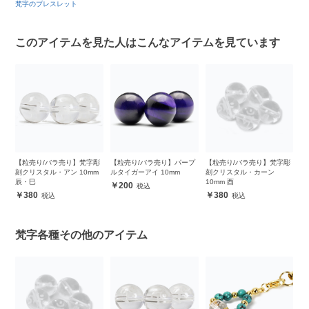
梵字のブレスレット
このアイテムを見た人はこんなアイテムを見ています
彫
【粒売り/バラ売り】梵字彫
【粒売り/バラ売り】パープ
【粒売り/バラ売り】梵字彫
【
刻クリスタル・アン 10mm
ルタイガーアイ 10mm
刻クリスタル・カーン
刻
辰・巳
10mm 酉
午
200
380
380
梵字各種その他のアイテム