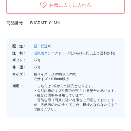
お気に入りに入れる
商品番号
BJCRMT10_MN
配 送：
翌日配送
可
送 料：
宅急便コンパクト
550円から(1万円以上で送料無料)
ギフト：
不可
修 理：
不可
サイズ：
粒サイズ：10mm(±0.5mm)
穴サイズ：0.8mm以上
補足：
・こちらは1粒からの販売となります。
・天然由来のキズや凹みが見られる場合があります。
・撮影に照明を使用しています。
・可能な限り写真に近い在庫をご用意しております
が、天然石のため全く同じ色・模様とならない点をご
理解ください。