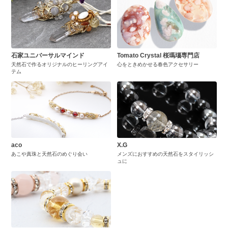
石家ユニバーサルマインド
Tomato Crystal 桜瑪瑙専門店
天然石で作るオリジナルのヒーリングアイ
心をときめかせる春色アクセサリー
テム
aco
X.G
あこや真珠と天然石のめぐり会い
メンズにおすすめの天然石をスタイリッシ
ュに