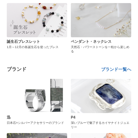
誕生石ブレスレット
ペンダント・ネックレス
1月～12月の各誕生石を使ったブレス
天然石・パワーストーンを一粒から楽しめ
る
ブランド
ブランド一覧へ
迅
P4
日本石×シルバーアクセサリーのブランド
深いブルーで魅了するカイヤナイトジュエ
リー