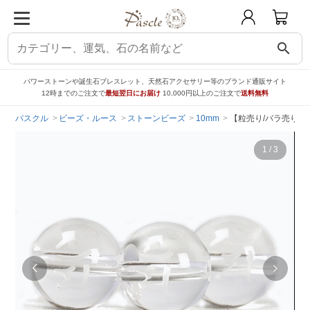
search
パワーストーンや誕生石ブレスレット、天然石アクセサリー等のブランド通販サイト
12時までのご注文で
最短翌日にお届け
10,000円以上のご注文で
送料無料
パスクル
ビーズ・ルース
ストーンビーズ
10mm
【粒売り/バラ売り】梵
1
/
3