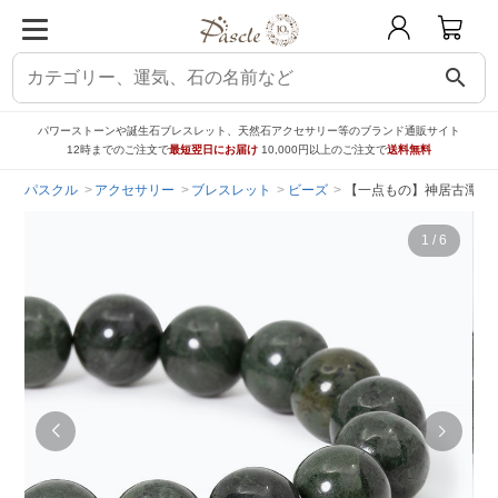
search
パワーストーンや誕生石ブレスレット、天然石アクセサリー等のブランド通販サイト
12時までのご注文で
最短翌日にお届け
10,000円以上のご注文で
送料無料
パスクル
アクセサリー
ブレスレット
ビーズ
【一点もの】神居古潭石 B
1
/
6