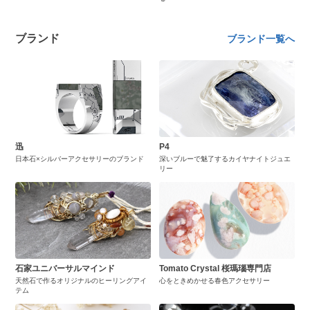
ブランド
ブランド一覧へ
迅
P4
日本石×シルバーアクセサリーのブランド
深いブルーで魅了するカイヤナイトジュエ
リー
石家ユニバーサルマインド
Tomato Crystal 桜瑪瑙専門店
天然石で作るオリジナルのヒーリングアイ
心をときめかせる春色アクセサリー
テム