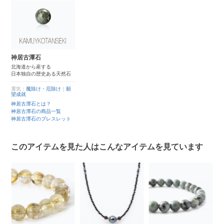
神居古潭石
北海道から産する
日本独自の歴史ある天然石
運気：
魔除け・厄除け
｜
願
望成就
神居古潭石とは？
神居古潭石の商品一覧
神居古潭石のブレスレット
このアイテムを見た人はこんなアイテムを見ています