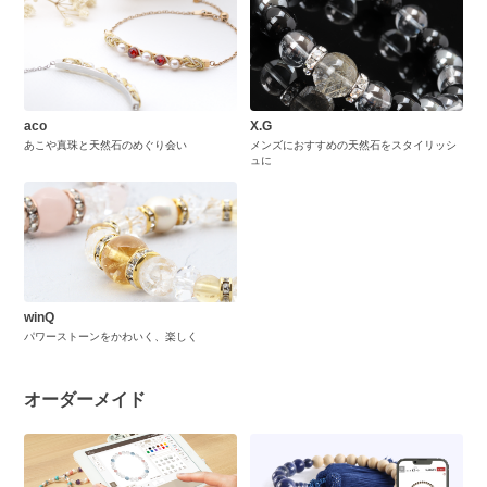
aco
X.G
あこや真珠と天然石のめぐり会い
メンズにおすすめの天然石をスタイリッシ
ュに
winQ
パワーストーンをかわいく、楽しく
オーダーメイド