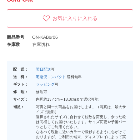
お気に入りに入れる
商品番号
ON-KABbr06
在庫数
在庫切れ
配 送：
翌日配送
可
送 料：
宅急便コンパクト
送料無料
ギフト：
ラッピング
可
修 理：
修理可
サイズ：
内周約13.4cm～18.3cmまで選択可能
補足：
写真と同一の商品をお届けします。（写真は、最大サ
イズで撮影）
選択されたサイズに合わせて粒数を変更し、余った粒
は同梱してお届けいたします。サイズ変更や予備パー
ツとしてご利用ください。
なるべく現物に近いカラーで撮影するように心がけて
おりますが、ご利用の端末、ディスプレイによって実