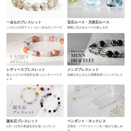
一点ものブレスレット
宝石ルース・天然石ルース
こだわりの石でつくった一点ものシリーズ
無限に広がるルースの楽しみ方
レディースブレスレット
メンズブレスレット
色とりどりの天然石を使ったレディースブ
洗練された大人の雰囲気漂うメンズブレス
レス
誕生石ブレスレット
ペンダント・ネックレス
1月～12月の各誕生石を使ったブレス
天然石・パワーストーンを一粒から楽しめ
る