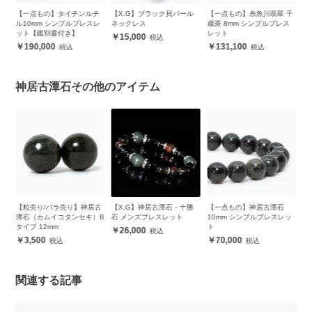
【一点もの】タイチンルチ
【X.G】ブラック貝パール
【一点もの】糸魚川翡翠 千
【一点
ル10mm シンプルブレスレ
ネックレス
歳茶 8mm シンプルブレス
シンプ
ット【鑑別書付き】
レット
15,000
75,
190,000
131,100
神居古潭石その他のアイテム
古
【粒売り/バラ売り】神居古
【X.G】神居古潭石・十勝
【一点もの】神居古潭石
【
）
潭石（カムイコタンセキ）B
石 メンズブレスレット
10mm シンプルブレスレッ
居
タイプ 12mm
ト
ッ
26,000
3,500
70,000
関連する記事