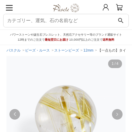
search
パワーストーンや誕生石ブレスレット、天然石アクセサリー等のブランド通販サイト
12時までのご注文で
最短翌日にお届け
10,000円以上のご注文で
送料無料
パスクル
ビーズ・ルース
ストーンビーズ
12mm
【一点もの】タイチン
1
/
4