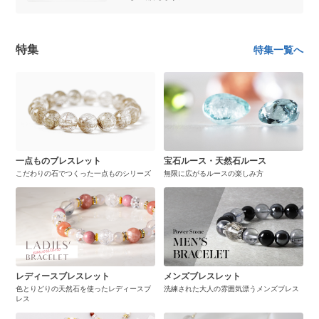
特集
特集一覧へ
一点ものブレスレット
宝石ルース・天然石ルース
こだわりの石でつくった一点ものシリーズ
無限に広がるルースの楽しみ方
レディースブレスレット
メンズブレスレット
色とりどりの天然石を使ったレディースブ
洗練された大人の雰囲気漂うメンズブレス
レス