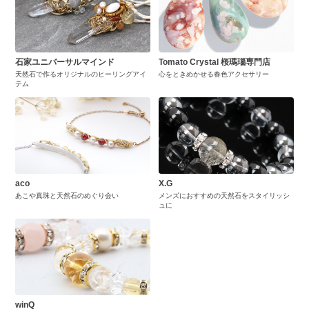
石家ユニバーサルマインド
Tomato Crystal 桜瑪瑙専門店
天然石で作るオリジナルのヒーリングアイ
心をときめかせる春色アクセサリー
テム
aco
X.G
あこや真珠と天然石のめぐり会い
メンズにおすすめの天然石をスタイリッシ
ュに
winQ