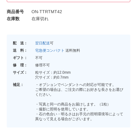
商品番号
ON-TTRTMT42
在庫数
在庫切れ
配 送：
翌日配送
可
送 料：
宅急便コンパクト
送料無料
ギフト：
不可
修 理：
修理不可
サイズ：
粒サイズ：約12.0mm
穴サイズ：約0.7mm
補足：
・オプションでペンダントへの対応が可能です。
ご希望の場合は、ご注文の際にお好きな長さをお選び
ください。
・写真と同一の商品をお届けします。（1粒）
・撮影に照明を使用しています。
・石の色合い・明るさはお手元の照明環境等によって
異なって見える場合がございます。