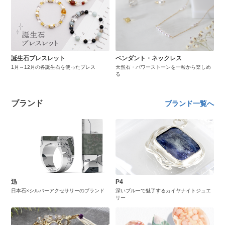
誕生石ブレスレット
ペンダント・ネックレス
1月～12月の各誕生石を使ったブレス
天然石・パワーストーンを一粒から楽しめ
る
ブランド
ブランド一覧へ
迅
P4
日本石×シルバーアクセサリーのブランド
深いブルーで魅了するカイヤナイトジュエ
リー