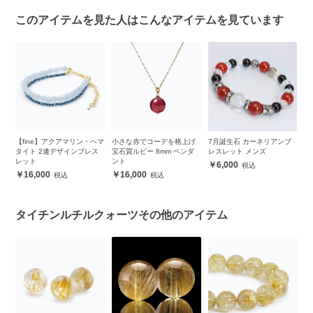
このアイテムを見た人はこんなアイテムを見ています
ビ
【fine】アクアマリン・ヘマ
小さな赤でコーデを格上げ
7月誕生石 カーネリアンブ
【
イ
タイト 2連デザインブレス
宝石質ルビー 8mm ペンダ
レスレット メンズ
バ
レット
ント
（
6,000
16,000
16,000
タイチンルチルクォーツその他のアイテム