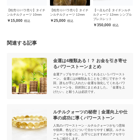
チ
【粒売り/バラ売り】タイチ
【粒売り/バラ売り】タイチ
【一点もの】タイチンルチ
【
ンルチルクォーツ 10mm
ンルチルクォーツ 12mm
ルクォーツ 12mm シンプル
ル
ブレスレット
レ
15,000
25,000
350,000
関連する記事
金運は4種類ある！？ お金を引き寄せ
るパワーストーンまとめ
金運アップをサポートしてくれるというパワースト
ーン。 金運には4種類あることをご存じですか？ 今
回、誰もが手に入れたい金運を強化してくれるパワ
ーストーンを、目的別にまとめました。「金運を上
げたい」と願う人は必読です。
ルチルクォーツの秘密｜金運向上や仕
事の成功に導くパワーストーン
人気のパワーストーン・ルチルクォーツがもつ意味
や効果、色などについて分かりやすく解説。ルチル
クォーツを使った、お守りにおすすめのアクセサリ
ーもご紹介します。