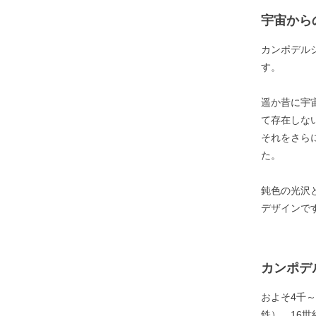
宇宙から
カンポデル
す。
遥か昔に宇
て存在しな
それをさら
た。
鈍色の光沢
デザインで
カンポデ
およそ4千
鉄）。16