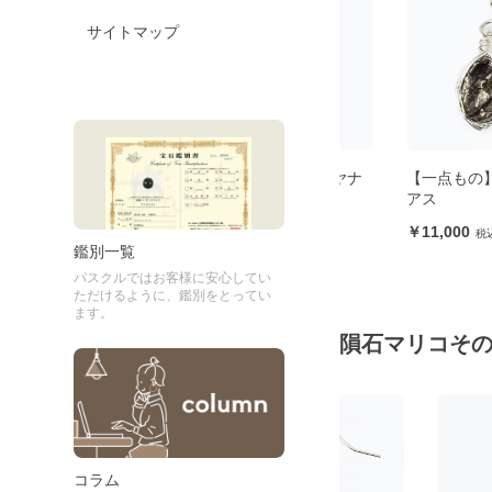
サイトマップ
イト
【一点もの】ネパール産カイヤナ
【一点もの】カンポデ
イト ピアス
アス
36,300
11,000
鑑別一覧
パスクルではお客様に安心してい
ただけるように、鑑別をとってい
ます。
隕石マリコそ
コラム