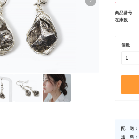
商品番号
在庫数
個数
配 送：
送 料：