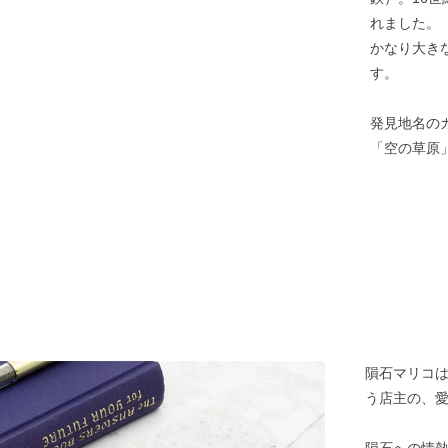
れました。
かなり大き
す。
発見地名のカ
「空の草原
隕石マリコ
う店主の、