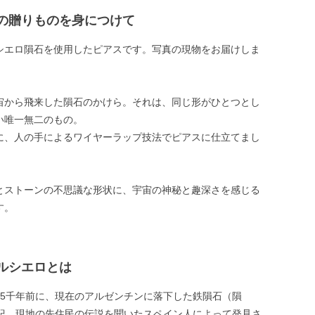
の贈りものを身につけて
シエロ隕石を使用したピアスです。写真の現物をお届けしま
宙から飛来した隕石のかけら。それは、同じ形がひとつとし
い唯一無二のもの。
に、人の手によるワイヤーラップ技法でピアスに仕立てまし
とストーンの不思議な形状に、宇宙の神秘と趣深さを感じる
す。
ルシエロとは
～5千年前に、現在のアルゼンチンに落下した鉄隕石（隕
世紀、現地の先住民の伝説を聞いたスペイン人によって発見さ