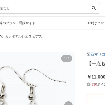
search
等のブランド通販サイト
12時まで
の】カンポデルシエロ ピアス
隕石マリ
1
/
4
【一点も
11,00
330
ポイ