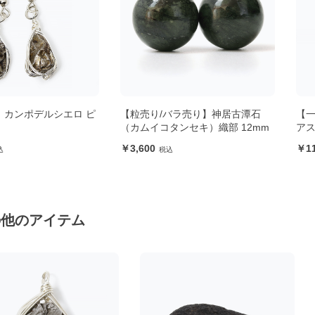
ルシエロ ピ
【粒売り/バラ売り】神居古潭石
【一点もの】
（カムイコタンセキ）織部 12mm
アス
3,600
11,000
の他のアイテム