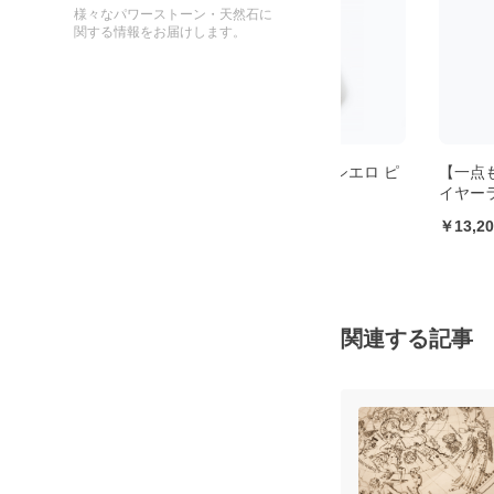
様々なパワーストーン・天然石に
関する情報をお届けします。
 ピ
【一点もの】カンポデルシエロ ピ
【一点もの】カンポデ
アス
イヤーラップペンダ
11,000
13,200
関連する記事