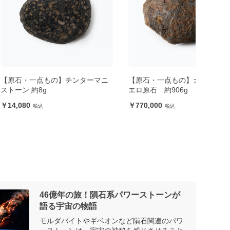
もの】チンターマニ
【原石・一点もの】カンポデルシ
【一
g
エロ原石 約906g
イヤ
770,000
13,
46億年の旅！隕石系パワーストーンが
語る宇宙の物語
モルダバイトやギベオンなど隕石関連のパワ