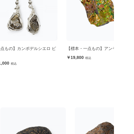
カンポデルシエロ ピ
【標本・一点もの】アンモライト
【一
イト
19,800
36,