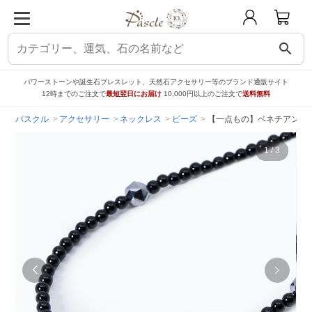
search
パワーストーンや誕生石ブレスレット、天然石アクセサリー等のブランド通販サイト
12時までのご注文で
最短翌日にお届け
10,000円以上のご注文で
送料無料
パスクル
アクセサリー
ネックレス
ビーズ
【一点もの】ベネチアンビ
1
/
3