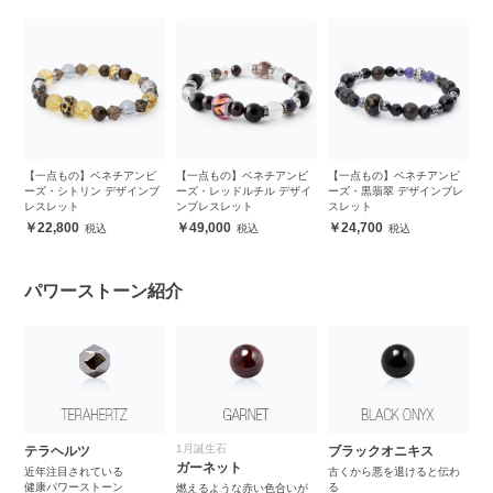
ビ
【一点もの】ベネチアンビ
【一点もの】ベネチアンビ
【一点もの】ベネチアンビ
【
イ
ーズ・シトリン デザインブ
ーズ・レッドルチル デザイ
ーズ・黒翡翠 デザインブレ
ー
レスレット
ンブレスレット
スレット
ン
22,800
49,000
24,700
パワーストーン紹介
1月誕生石
テラヘルツ
ブラックオニキス
ガーネット
近年注目されている
古くから悪を退けると伝わ
健康パワーストーン
る
燃えるような赤い色合いが