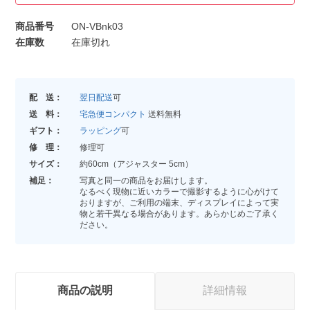
商品番号
ON-VBnk03
在庫数
在庫切れ
配 送：
翌日配送
可
送 料：
宅急便コンパクト
送料無料
ギフト：
ラッピング
可
修 理：
修理可
サイズ：
約60cm（アジャスター 5cm）
補足：
写真と同一の商品をお届けします。
なるべく現物に近いカラーで撮影するように心がけて
おりますが、ご利用の端末、ディスプレイによって実
物と若干異なる場合があります。あらかじめご了承く
ださい。
商品の説明
詳細情報