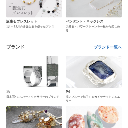
誕生石ブレスレット
ペンダント・ネックレス
1月～12月の各誕生石を使ったブレス
天然石・パワーストーンを一粒から楽しめ
る
ブランド
ブランド一覧へ
迅
P4
日本石×シルバーアクセサリーのブランド
深いブルーで魅了するカイヤナイトジュエ
リー