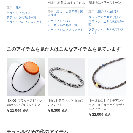
魔除けのパワーストーン
“情熱・熱意”を与えてくれる
運気：
健康
運気：
魔除け・厄除け
運気：
恋人・夫婦円満
｜
願
テラヘルツとは？
望成就
ブラックオニキスとは？
テラヘルツの商品一覧
ガーネットとは？
ブラックオニキスの商品一
テラヘルツのブレスレット
覧
ガーネットの商品一覧
ブラックオニキスのブレス
ガーネットのブレスレット
レット
このアイテムを見た人はこんなアイテムを見ています
デザ
【X.G】ブラックスピネル
【fine】テラヘルツ 4mmブ
【一点もの】ベネチアンビ
【
3mm シンプルネックレス
レスレット
ーズ・タイガーアイ デザイ
ネ
ンネックレス
11,000
8,300
22,000
テラヘルツその他のアイテム