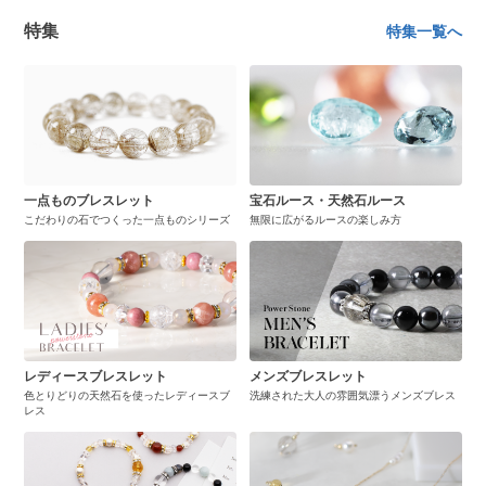
特集
特集一覧へ
一点ものブレスレット
宝石ルース・天然石ルース
こだわりの石でつくった一点ものシリーズ
無限に広がるルースの楽しみ方
レディースブレスレット
メンズブレスレット
色とりどりの天然石を使ったレディースブ
洗練された大人の雰囲気漂うメンズブレス
レス