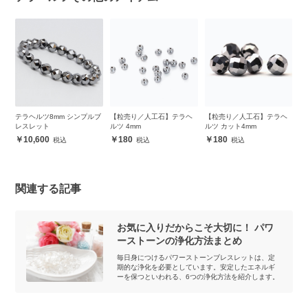
ブ
テラヘルツ8mm シンプルブ
【粒売り／人工石】テラヘ
【粒売り／人工石】テラヘ
【
レスレット
ルツ 4mm
ルツ カット4mm
ル
10,600
180
180
関連する記事
お気に入りだからこそ大切に！ パワ
ーストーンの浄化方法まとめ
毎日身につけるパワーストーンブレスレットは、定
期的な浄化を必要としています。安定したエネルギ
ーを保つといわれる、6つの浄化方法を紹介します。