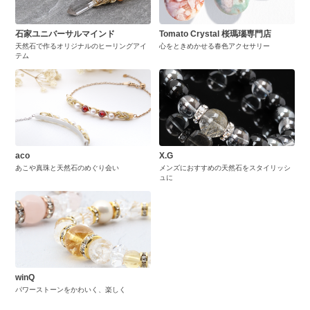
石家ユニバーサルマインド
Tomato Crystal 桜瑪瑙専門店
天然石で作るオリジナルのヒーリングアイ
心をときめかせる春色アクセサリー
テム
aco
X.G
あこや真珠と天然石のめぐり会い
メンズにおすすめの天然石をスタイリッシ
ュに
winQ
パワーストーンをかわいく、楽しく