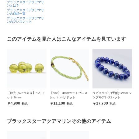
ブラックスターアクアマリ
ンとは？
ブラックスターアクアマリ
ンの商品一覧
ブラックスターアクアマリ
ンのブレスレット
このアイテムを見た人はこんなアイテムを見ています
/バラ売り】ペリド
【fine】 3mmカットブレス
ラピスラズリ(天然)12mm シ
サードオニキス12
レット ペリドット
ンプルブレスレット
プルブレスレット
11,100
17,700
8,300
ブラックスターアクアマリンその他のアイテム