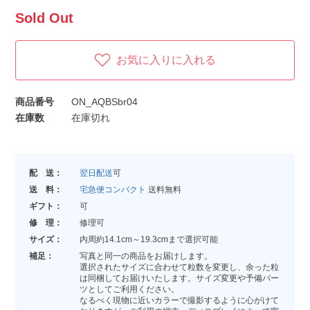
Sold Out
お気に入りに入れる
商品番号
ON_AQBSbr04
在庫数
在庫切れ
配 送：
翌日配送
可
送 料：
宅急便コンパクト
送料無料
ギフト：
可
修 理：
修理可
サイズ：
内周約14.1cm～19.3cmまで選択可能
補足：
写真と同一の商品をお届けします。
選択されたサイズに合わせて粒数を変更し、余った粒
は同梱してお届けいたします。サイズ変更や予備パー
ツとしてご利用ください。
なるべく現物に近いカラーで撮影するように心がけて