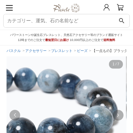
search
パワーストーンや誕生石ブレスレット、天然石アクセサリー等のブランド通販サイト
12時までのご注文で
最短翌日にお届け
10,000円以上のご注文で
送料無料
パスクル
アクセサリー
ブレスレット
ビーズ
【一点もの】ブラックスタ
1
/
7