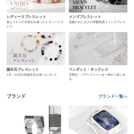
レディースブレスレット
メンズブレスレット
色とりどりの天然石を使ったレディースブ
洗練された大人の雰囲気漂うメンズブレス
レス
誕生石ブレスレット
ペンダント・ネックレス
1月～12月の各誕生石を使ったブレス
天然石・パワーストーンを一粒から楽しめ
る
ブランド
ブランド一覧へ