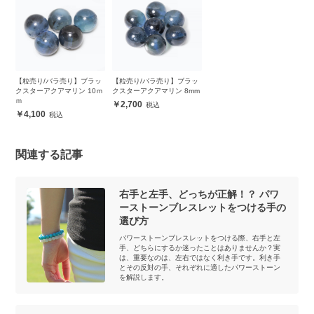
【粒売り/バラ売り】ブラッ
【粒売り/バラ売り】ブラッ
クスターアクアマリン 10ｍ
クスターアクアマリン 8mm
ｍ
2,700
4,100
関連する記事
右手と左手、どっちが正解！？ パワ
ーストーンブレスレットをつける手の
選び方
パワーストーンブレスレットをつける際、右手と左
手、どちらにするか迷ったことはありませんか？実
は、重要なのは、左右ではなく利き手です。利き手
とその反対の手、それぞれに適したパワーストーン
を解説します。