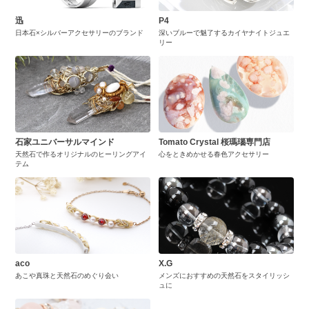
迅
P4
日本石×シルバーアクセサリーのブランド
深いブルーで魅了するカイヤナイトジュエ
リー
石家ユニバーサルマインド
Tomato Crystal 桜瑪瑙専門店
天然石で作るオリジナルのヒーリングアイ
心をときめかせる春色アクセサリー
テム
aco
X.G
あこや真珠と天然石のめぐり会い
メンズにおすすめの天然石をスタイリッシ
ュに