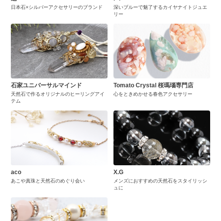
日本石×シルバーアクセサリーのブランド
深いブルーで魅了するカイヤナイトジュエ
リー
石家ユニバーサルマインド
Tomato Crystal 桜瑪瑙専門店
天然石で作るオリジナルのヒーリングアイ
心をときめかせる春色アクセサリー
テム
aco
X.G
あこや真珠と天然石のめぐり会い
メンズにおすすめの天然石をスタイリッシ
ュに