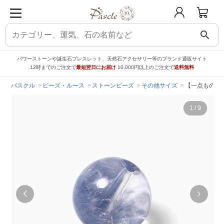
search
パワーストーンや誕生石ブレスレット、天然石アクセサリー等のブランド通販サイト
12時までのご注文で
最短翌日にお届け
10,000円以上のご注文で
送料無料
パスクル
ビーズ・ルース
ストーンビーズ
その他サイズ
【一点もの】
1
/
9