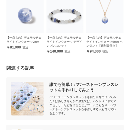
ェ
【一点もの】デュモルチェ
【一点もの】デュモルチェ
【一点もの】デュモルチェ
 ペ
ライトインクォーツ9mm
ライトインクォーツ デザイ
ライトインクォーツ9mm ペ
ンブレスレット
ンダント【鑑別書付き】
81,000
140,000
94,000
関連する記事
誰でも簡単！パワーストーンブレスレ
ットを手作りしてみよう
パワーストーンブレスレットを自分自身で作ってみ
たくはありませんか？最近では、ハンドメイドでア
クセサリーなどを作ることがブームにもなり、パワ
ーストーンブレスレットを手作りする人も増えてい
るようです。