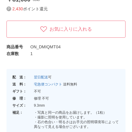
2,430
ポイント還元
お気に入りに入れる
商品番号
ON_DMIQMT04
在庫数
1
配 送：
翌日配送
可
送 料：
宅急便コンパクト
送料無料
ギフト：
不可
修 理：
修理 不可
サイズ：
9.3mm
補足：
・写真と同一の商品をお届けします。（1粒）
・撮影に照明を使用しています。
・石の色合い・明るさはお手元の照明環境等によって
異なって見える場合がございます。