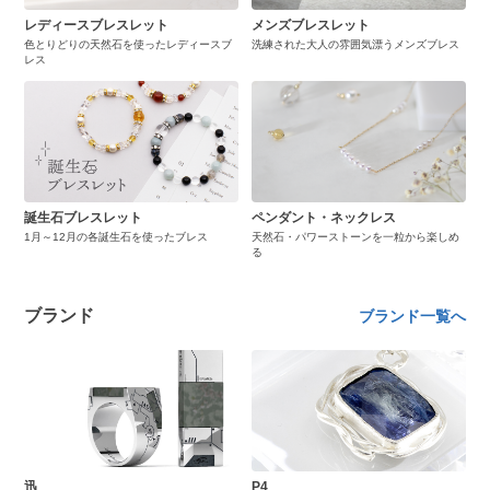
レディースブレスレット
メンズブレスレット
色とりどりの天然石を使ったレディースブ
洗練された大人の雰囲気漂うメンズブレス
レス
誕生石ブレスレット
ペンダント・ネックレス
1月～12月の各誕生石を使ったブレス
天然石・パワーストーンを一粒から楽しめ
る
ブランド
ブランド一覧へ
迅
P4