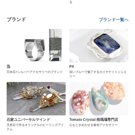
る
ブランド
ブランド一覧へ
迅
P4
日本石×シルバーアクセサリーのブランド
深いブルーで魅了するカイヤナイトジュエ
リー
石家ユニバーサルマインド
Tomato Crystal 桜瑪瑙専門店
天然石で作るオリジナルのヒーリングアイ
心をときめかせる春色アクセサリー
テム