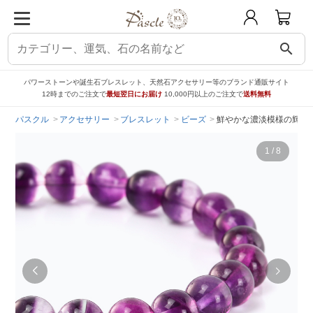
search
パワーストーンや誕生石ブレスレット、天然石アクセサリー等のブランド通販サイト
12時までのご注文で
最短翌日にお届け
10,000円以上のご注文で
送料無料
パスクル
アクセサリー
ブレスレット
ビーズ
鮮やかな濃淡模様の輝き
1
/
8