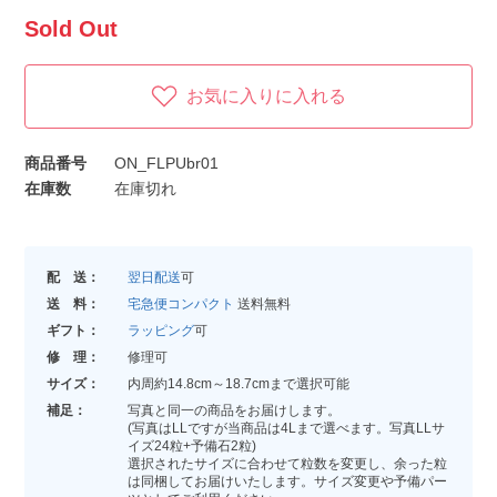
Sold Out
お気に入りに入れる
商品番号
ON_FLPUbr01
在庫数
在庫切れ
配 送：
翌日配送
可
送 料：
宅急便コンパクト
送料無料
ギフト：
ラッピング
可
修 理：
修理可
サイズ：
内周約14.8cm～18.7cmまで選択可能
補足：
写真と同一の商品をお届けします。
(写真はLLですが当商品は4Lまで選べます。写真LLサ
イズ24粒+予備石2粒)
選択されたサイズに合わせて粒数を変更し、余った粒
は同梱してお届けいたします。サイズ変更や予備パー