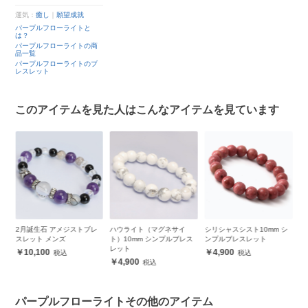
運気：
癒し
｜
願望成就
パープルフローライトと
は？
パープルフローライトの商
品一覧
パープルフローライトのブ
レスレット
このアイテムを見た人はこんなアイテムを見ています
レ
ハウライト（マグネサイ
シリシャスシスト10mm シ
ブラックアイスオブシディ
オ
ト）10mm シンプルブレス
ンプルブレスレット
アン12mm シンプルブレス
シ
レット
レット
4,900
4,900
6,500
パープルフローライトその他のアイテム