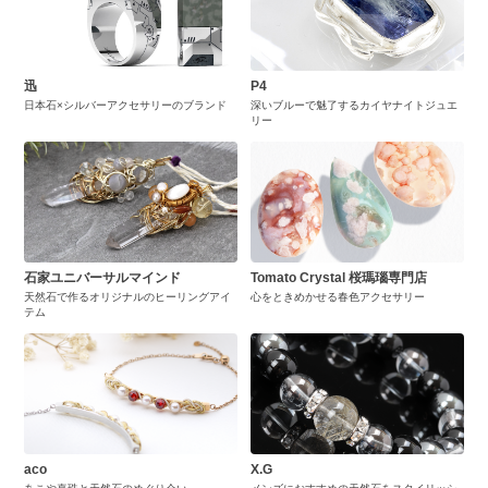
迅
P4
日本石×シルバーアクセサリーのブランド
深いブルーで魅了するカイヤナイトジュエ
リー
石家ユニバーサルマインド
Tomato Crystal 桜瑪瑙専門店
天然石で作るオリジナルのヒーリングアイ
心をときめかせる春色アクセサリー
テム
aco
X.G