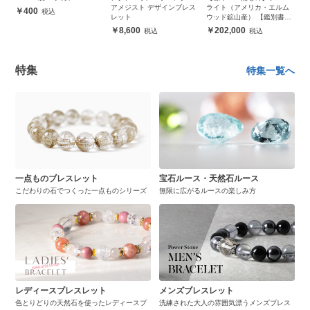
・
アメジスト デザインブレス
ライト（アメリカ・エルム
ト
400
レット
ウッド鉱山産） 【鑑別書付
き】
8,600
202,000
特集
特集一覧へ
一点ものブレスレット
宝石ルース・天然石ルース
こだわりの石でつくった一点ものシリーズ
無限に広がるルースの楽しみ方
レディースブレスレット
メンズブレスレット
色とりどりの天然石を使ったレディースブ
洗練された大人の雰囲気漂うメンズブレス