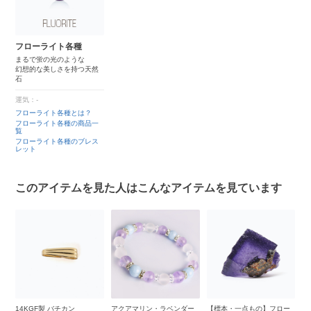
フローライト各種
まるで蛍の光のような
幻想的な美しさを持つ天然
石
運気：-
フローライト各種とは？
フローライト各種の商品一
覧
フローライト各種のブレス
レット
このアイテムを見た人はこんなアイテムを見ています
ー
14KGF製 バチカン
アクアマリン・ラベンダー
【標本・一点もの】フロー
【