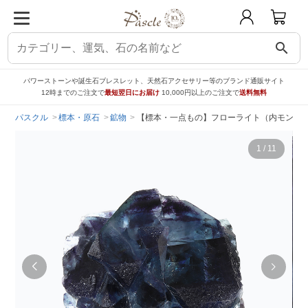
search
パワーストーンや誕生石ブレスレット、天然石アクセサリー等のブランド通販サイト
12時までのご注文で
最短翌日にお届け
10,000円以上のご注文で
送料無料
パスクル
標本・原石
鉱物
【標本・一点もの】フローライト（内モンゴル
1
/
11