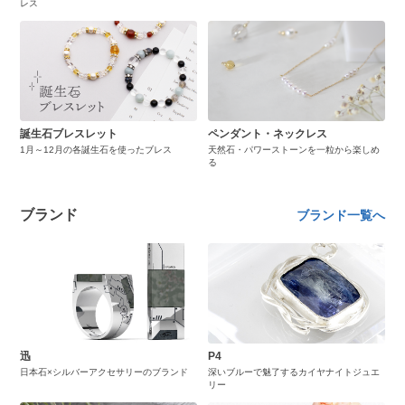
レス
誕生石ブレスレット
ペンダント・ネックレス
1月～12月の各誕生石を使ったブレス
天然石・パワーストーンを一粒から楽しめ
る
ブランド
ブランド一覧へ
迅
P4
日本石×シルバーアクセサリーのブランド
深いブルーで魅了するカイヤナイトジュエ
リー