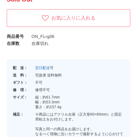
お気に入りに入れる
商品番号
ON_FLrg06
在庫数
在庫切れ
配 送：
翌日配送
可
送 料：
宅急便 送料無料
ギフト：
不可
修 理：
修理不可
サイズ：
縦：約61.7mm
幅：約53.3mm
重さ：約157.4g
補足：
※商品にはアクリル台座（正方形60×60mm）と固定
用粘土をお付けします。
写真と同一の商品をお届けします。
なるべく現物に近いカラーで撮影するように心がけて