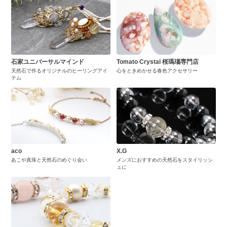
石家ユニバーサルマインド
Tomato Crystal 桜瑪瑙専門店
天然石で作るオリジナルのヒーリングアイ
心をときめかせる春色アクセサリー
テム
aco
X.G
あこや真珠と天然石のめぐり会い
メンズにおすすめの天然石をスタイリッシ
ュに