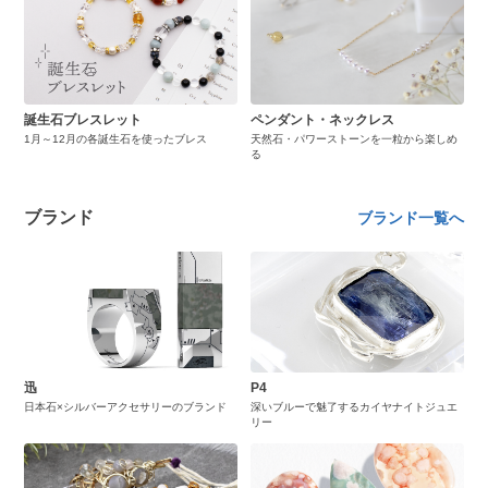
誕生石ブレスレット
ペンダント・ネックレス
1月～12月の各誕生石を使ったブレス
天然石・パワーストーンを一粒から楽しめ
る
ブランド
ブランド一覧へ
迅
P4
日本石×シルバーアクセサリーのブランド
深いブルーで魅了するカイヤナイトジュエ
リー