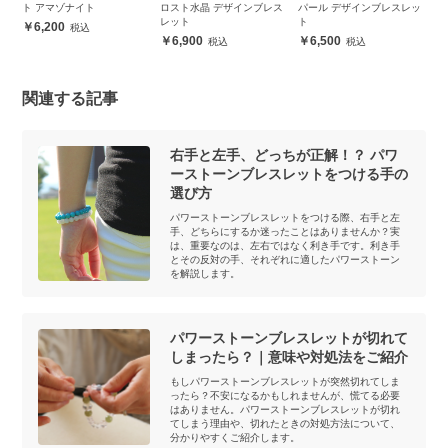
ト アマゾナイト
ロスト水晶 デザインブレス
パール デザインブレスレッ
ク
レット
ト
ッ
6,200
6,900
6,500
関連する記事
右手と左手、どっちが正解！？ パワ
ーストーンブレスレットをつける手の
選び方
パワーストーンブレスレットをつける際、右手と左
手、どちらにするか迷ったことはありませんか？実
は、重要なのは、左右ではなく利き手です。利き手
とその反対の手、それぞれに適したパワーストーン
を解説します。
パワーストーンブレスレットが切れて
しまったら？｜意味や対処法をご紹介
もしパワーストーンブレスレットが突然切れてしま
ったら？不安になるかもしれませんが、慌てる必要
はありません。パワーストーンブレスレットが切れ
てしまう理由や、切れたときの対処方法について、
分かりやすくご紹介します。