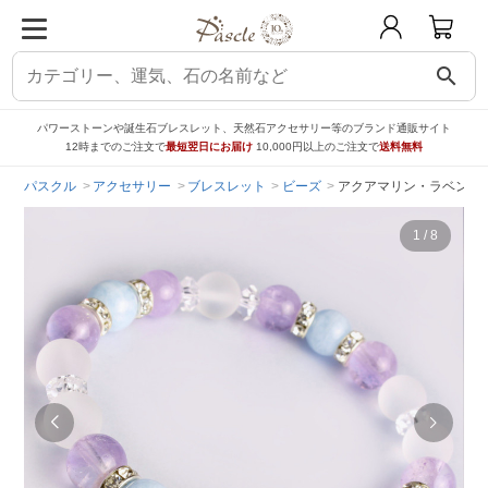
search
パワーストーンや誕生石ブレスレット、天然石アクセサリー等のブランド通販サイト
12時までのご注文で
最短翌日にお届け
10,000円以上のご注文で
送料無料
パスクル
アクセサリー
ブレスレット
ビーズ
アクアマリン・ラベンダ
1
/
8