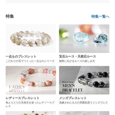
特集
特集一覧へ
一点ものブレスレット
宝石ルース・天然石ルース
こだわりの石でつくった一点ものシリーズ
無限に広がるルースの楽しみ方
レディースブレスレット
メンズブレスレット
色とりどりの天然石を使ったレディースブ
洗練された大人の雰囲気漂うメンズブレス
レス