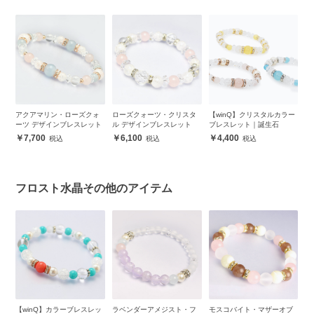
イ
アクアマリン・ローズクォ
ローズクォーツ・クリスタ
【winQ】クリスタルカラー
ラ
ーツ デザインブレスレット
ル デザインブレスレット
ブレスレット｜誕生石
ー
ス
7,700
6,100
4,400
フロスト水晶その他のアイテム
ス
【winQ】カラーブレスレッ
ラベンダーアメジスト・フ
モスコバイト・マザーオブ
ラ