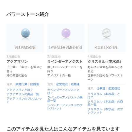
パワーストーン紹介
3月誕生石
2月誕生石
4月誕生石
アクアマリン
ラベンダーアメジスト
クリスタル（本水晶）
に
「円満」「幸せ」を運ぶと
優しいラベンダーカラーを
あらゆる運気を高めるとさ
言う
持つ
れる
海の精霊の宝石
アメジストの一種
世界中が認めるパワースト
ーン
運気：
家庭円満
｜
結婚運
運気：
恋愛成就
｜
結婚運
運気：
仕事運
｜
恋愛成就
アクアマリンとは？
ラベンダーアメジストと
は？
クリスタル（本水晶）と
ッ
アクアマリンの商品一覧
は？
ラベンダーアメジストの商
アクアマリンのブレスレッ
品一覧
クリスタル（本水晶）の商
ト
品一覧
ラベンダーアメジストのブ
レスレット
クリスタル（本水晶）のブ
レスレット
このアイテムを見た人はこんなアイテムを見ています