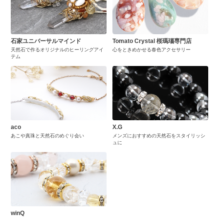
石家ユニバーサルマインド
Tomato Crystal 桜瑪瑙専門店
天然石で作るオリジナルのヒーリングアイ
心をときめかせる春色アクセサリー
テム
aco
X.G
あこや真珠と天然石のめぐり会い
メンズにおすすめの天然石をスタイリッシ
ュに
winQ