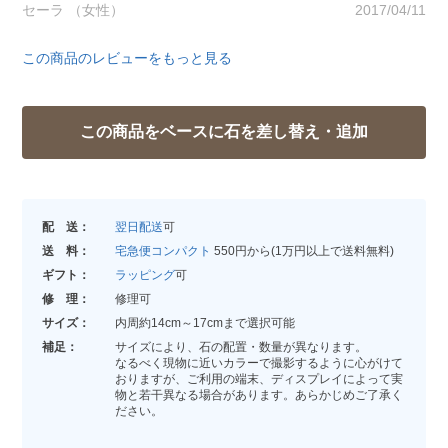
セーラ （女性）
2017/04/11
この商品のレビューをもっと見る
配 送：
翌日配送
可
送 料：
宅急便コンパクト
550円から(1万円以上で送料無料)
ギフト：
ラッピング
可
修 理：
修理可
サイズ：
内周約14cm～17cmまで選択可能
補足：
サイズにより、石の配置・数量が異なります。
なるべく現物に近いカラーで撮影するように心がけて
おりますが、ご利用の端末、ディスプレイによって実
物と若干異なる場合があります。あらかじめご了承く
ださい。