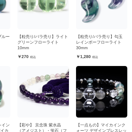
ブルー
【粒売り/バラ売り】ライト
【粒売り/バラ売り】勾玉
グリーンフローライト
レインボーフローライト
10mm
30mm
270
1,280
レイン
【彩や】 京念珠 紫水晶
【一点もの】マイカインク
バイカ
（アメジスト）・蛍石（フ
ォーツ デザインブレスレッ