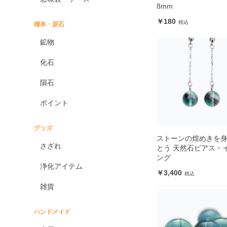
8mm
180
標本・原石
鉱物
化石
隕石
ポイント
グッズ
ストーンの煌めきを
さざれ
とう 天然石ピアス・
ング
浄化アイテム
3,400
雑貨
ハンドメイド