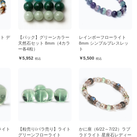
ト デ
【パック】グリーンカラー
レインボーフローライト
天然石セット 8mm（4カラ
8mm シンプルブレスレッ
ー各4粒）
ト
5,952
5,500
ライト
【粒売り/バラ売り】ライト
かに座（6/22～7/22）ラブ
ト
グリーンフローライト
ラドライト 星座石レディー